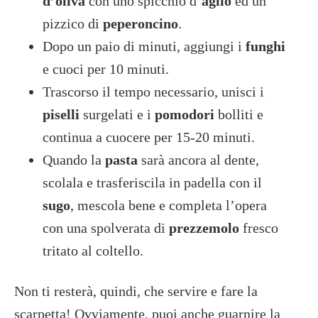
d’oliva
con uno spicchio d’
aglio
ed un
pizzico di
peperoncino
.
Dopo un paio di minuti, aggiungi i
funghi
e cuoci per 10 minuti.
Trascorso il tempo necessario, unisci i
piselli
surgelati e i
pomodori
bolliti e
continua a cuocere per 15-20 minuti.
Quando la
pasta
sarà ancora al dente,
scolala e trasferiscila in padella con il
sugo
, mescola bene e completa l’opera
con una spolverata di
prezzemolo
fresco
tritato al coltello.
Non ti resterà, quindi, che servire e fare la
scarpetta! Ovviamente, puoi anche guarnire la