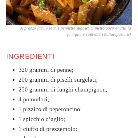
A pranzo faccio le mie pennette sugose: ci metto poco e tutta la
famiglia è contenta (Buttalapasta.it)
INGREDIENTI
320 grammi di penne;
200 grammi di piselli surgelati;
250 grammi di funghi champignon;
4 pomodori;
1 pizzico di peperoncino;
1 spicchio d’aglio;
1 ciuffo di prezzemolo;