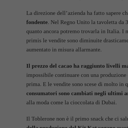
La direzione dell’azienda ha fatto sapere c
fondente
. Nel Regno Unito la tavoletta da 
quanto ancora potremo trovarla in Italia. I 
primis le vendite sono diminuite drasticamen
aumentato in misura allarmante.
Il prezzo del cacao ha raggiunto livelli m
impossibile continuare con una produzione 
prima. E le vendite sono scese di molto in 
consumatori sono cambiati negli ultimi a
alla moda come la cioccolata di Dubai.
Il Toblerone non è il primo snack che ci sal
della produzione del
Kit Kat vegano
ment