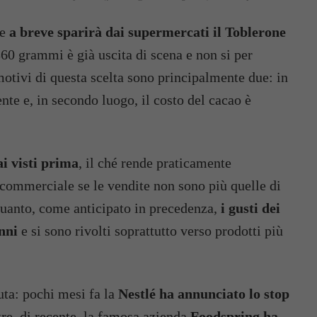
he
a breve sparirà dai supermercati il Toblerone
360 grammi è già uscita di scena e non si per
motivi di questa scelta sono principalmente due: in
te e, in secondo luogo, il costo del cacao è
ai visti prima
, il ché rende praticamente
commerciale se le vendite non sono più quelle di
quanto, come anticipato in precedenza,
i gusti dei
nni
e si sono rivolti soprattutto verso prodotti più
uta: pochi mesi fa la
Nestlé ha annunciato lo stop
re, di recente, la famosa azienda
Foodspring ha