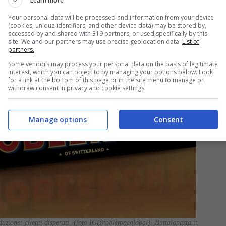
Learn more
Your personal data will be processed and information from your device
(cookies, unique identifiers, and other device data) may be stored by,
accessed by and shared with 319 partners, or used specifically by this
site. We and our partners may use precise geolocation data.
List of
partners.
Some vendors may process your personal data on the basis of legitimate
interest, which you can object to by managing your options below. Look
for a link at the bottom of this page or in the site menu to manage or
withdraw consent in privacy and cookie settings.
Manage options
Consent
duzione: clienti disperati -(foto IG@tobleroneglobal)- Buttalapasta.it