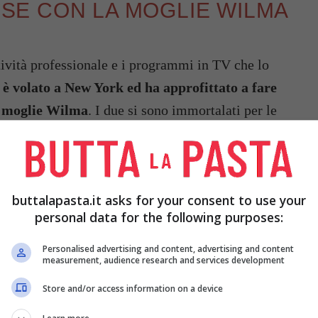
E CON LA MOGLIE WILMA
ività professionale e i programmi in TV che lo
è volato a New York ed ha approfittato a fare
la moglie Wilma
. I due si sono immortalati per le
ù innamorati che mai.
buttalapasta.it asks for your consent to use your
personal data for the following purposes:
Personalised advertising and content, advertising and content
measurement, audience research and services development
Store and/or access information on a device