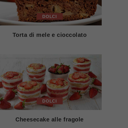
DOLCI
Torta di mele e cioccolato
DOLCI
Cheesecake alle fragole