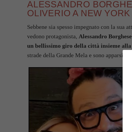
ALESSANDRO BORGHES
OLIVERIO A NEW YORK
Sebbene sia spesso impegnato con la sua att
vedono protagonista,
Alessandro Borghese 
un
bellissimo giro della città insieme al
strade della Grande Mela e sono apparsi pi