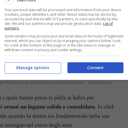
Learn more
Your personal data will be processed and information from your device
(cookies, unique identifiers, and other device data) may be stored by,
accessed by and shared with 319 partners, or used specifically by this
site. We and our partners may use precise geolocation data.
List of
partners.
Some vendors may process your personal data on the basis of legitimate
interest, which you can object to by managing your options below. Look
for a link at the bottom of this page or in the site menu to manage or
withdraw consent in privacy and cookie settings.
Manage options
Consent
per Borghese e la moglie (Instagram @borgheseale) – buttalapasta.it
 i quali hanno preso la palla al balzo per
 è
ormai un legame solido e consolidato
, lo chef
ando quando la donna sia fondamentale nella sua
uo sostegno nel corso degli anni.