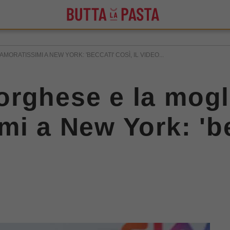
RATISSIMI A NEW YORK: 'BECCATI' COSÌ, IL VIDEO...
rghese e la mogl
i a New York: 'bec