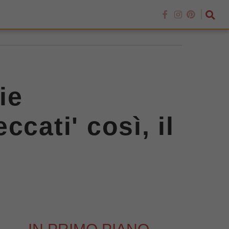
ie
cati' così, il