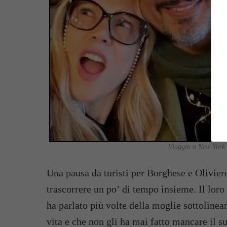
Viaggio a New York 
Una pausa da turisti per Borghese e Oliviero
trascorrere un po’ di tempo insieme. Il loro
ha parlato più volte della moglie sottoline
vita e che non gli ha mai fatto mancare il s