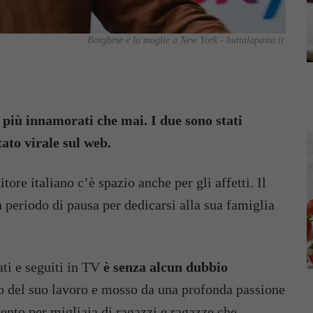
Borghese e la moglie a New York - buttalapasta.it
 più innamorati che mai. I due sono stati
tato virale sul web.
ore italiano c’è spazio anche per gli affetti. Il
n periodo di pausa per dedicarsi alla sua famiglia
ti e seguiti in TV
è senza alcun dubbio
o del suo lavoro e mosso da una profonda passione
mento per migliaia di ragazzi e ragazze che