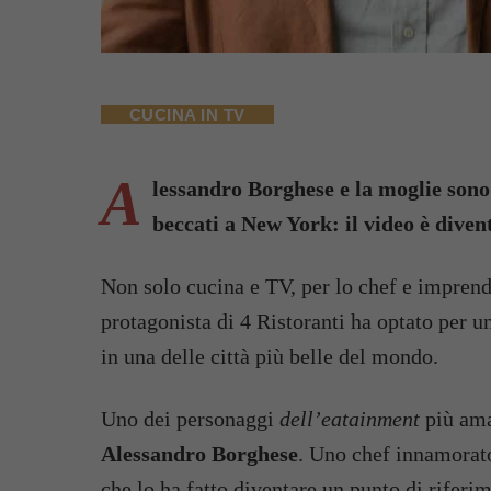
CUCINA IN TV
A
lessandro Borghese e la moglie sono
beccati a New York: il video è diven
Non solo cucina e TV, per lo chef e imprendit
protagonista di 4 Ristoranti ha optato per u
in una delle città più belle del mondo.
Uno dei personaggi
dell’eatainment
più ama
Alessandro Borghese
. Uno chef innamorat
che lo ha fatto diventare un punto di riferi