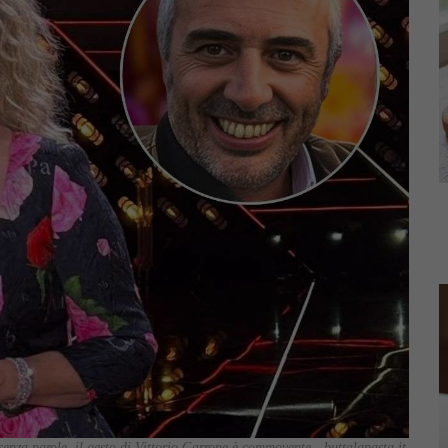
senza parole, il gesto di Vittorio Garrone è commovente - buttalapasta.it