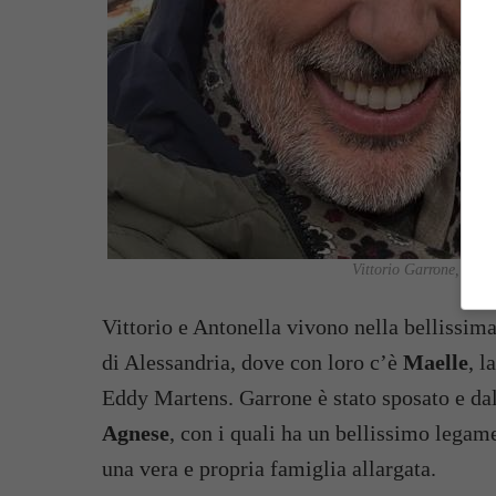
Vittorio Garrone, chi 
Vittorio e Antonella vivono nella bellissim
di Alessandria, dove con loro c’è
Maelle
, l
Eddy Martens. Garrone è stato sposato e dal
Agnese
, con i quali ha un bellissimo legam
una vera e propria famiglia allargata.