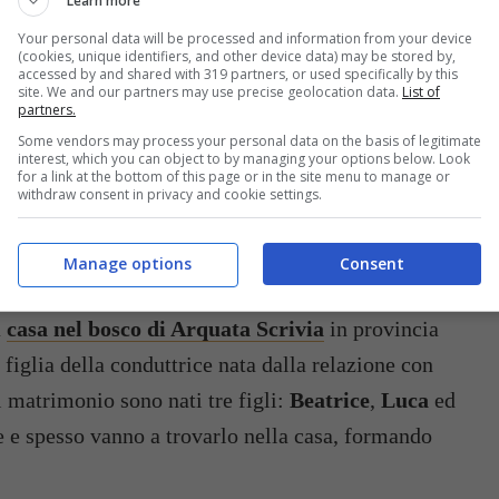
Learn more
Your personal data will be processed and information from your device
(cookies, unique identifiers, and other device data) may be stored by,
accessed by and shared with 319 partners, or used specifically by this
site. We and our partners may use precise geolocation data.
List of
partners.
Some vendors may process your personal data on the basis of legitimate
interest, which you can object to by managing your options below. Look
for a link at the bottom of this page or in the site menu to manage or
withdraw consent in privacy and cookie settings.
Manage options
Consent
è il compagno di Antonella Clerici (IG @antoclerici) – buttalapasta.it
a
casa nel bosco di Arquata Scrivia
in provincia
a figlia della conduttrice nata dalla relazione con
 matrimonio sono nati tre figli:
Beatrice
,
Luca
ed
e e spesso vanno a trovarlo nella casa, formando