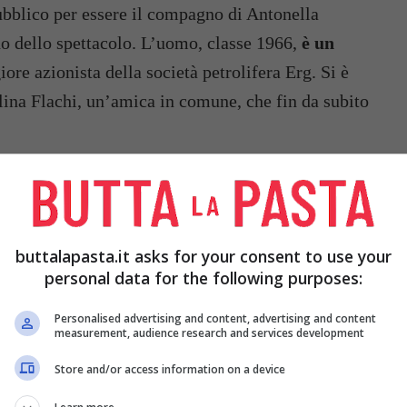
bblico per essere il compagno di Antonella
do dello spettacolo. L’uomo, classe 1966,
è un
ore azionista della società petrolifera Erg. Si è
lina Flachi, un’amica in comune, che fin da subito
buttalapasta.it asks for your consent to use your
personal data for the following purposes:
Personalised advertising and content, advertising and content
measurement, audience research and services development
Store and/or access information on a device