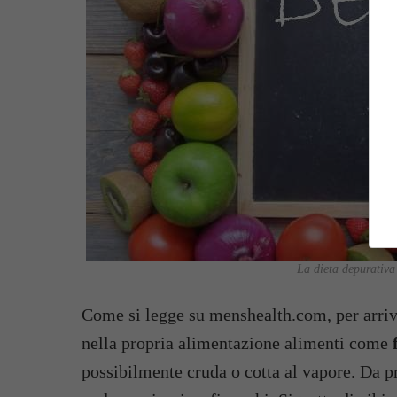
La dieta depurativa
Come si legge su menshealth.com, per arriv
nella propria alimentazione alimenti come
f
possibilmente cruda o cotta al vapore. Da pr