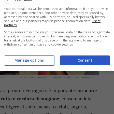
Learn more
Your personal data will be processed and information from your device
(cookies, unique identifiers, and other device data) may be stored by,
accessed by and shared with 319 partners, or used specifically by this
site. We and our partners may use precise geolocation data.
List of
partners.
Some vendors may process your personal data on the basis of legitimate
interest, which you can object to by managing your options below. Look
for a link at the bottom of this page or in the site menu to manage or
withdraw consent in privacy and cookie settings.
Manage options
Consent
 dei 7 giorni: ecco come funziona la settimana detox – buttalapasta.it
are pronti a Ferragosto è importante introdurre
rutta e verdura di stagione
, consumandola
ediligere ci sono ananas, cetrioli, anguria,