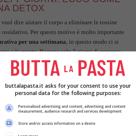
NA DETOX
vuol dire aiutare il corpo a eliminare le tossine
ss ossidativo. Per questo motivo è molto importante
urativa per una settimana
, in questo modo ci si
corpo e la mente. Bastano solo 7 giorni di costanza
buttalapasta.it asks for your consent to use your
personal data for the following purposes:
Personalised advertising and content, advertising and content
measurement, audience research and services development
Store and/or access information on a device