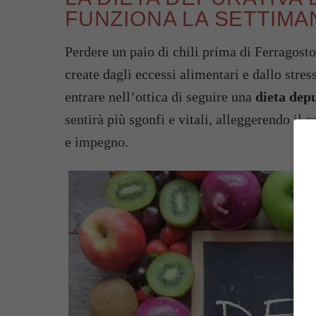
FUNZIONA LA SETTIMA
Perdere un paio di chili prima di Ferragosto 
create dagli eccessi alimentari e dallo stre
entrare nell’ottica di seguire una
dieta dep
sentirà più sgonfi e vitali, alleggerendo il 
e impegno.