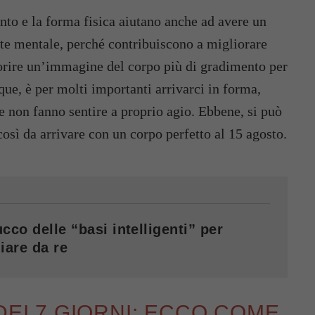
ento e la forma fisica aiutano anche ad avere un
ute mentale, perché contribuiscono a migliorare
avorire un’immagine del corpo più di gradimento per
que, è per molti importanti arrivarci in forma,
e non fanno sentire a proprio agio. Ebbene, si può
osì da arrivare con un corpo perfetto al 15 agosto.
cco delle “basi intelligenti” per
iare da re
DEI 7 GIORNI: ECCO COME