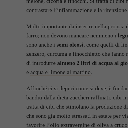
melone, cicoria e finocchi. Si tratta di cibi
contrastare l’infiammazione e la ritenzione 
Molto importante da inserire nella propria 
farro; non devono mancare nemmeno i
leg
sono anche i
semi oleosi
, come quelli di li
zenzero, curcuma e finocchietto che fanno m
di introdurre
almeno 2 litri di acqua al gi
e
acqua e limone al mattino
.
Affinché ci si depuri come si deve, è fonda
banditi dalla dieta zuccheri raffinati, cibi i
tratta di cibi che stimolano la produzione di
che sono già molto stressati in estate per v
favorire l’olio extravergine di oliva a crudo