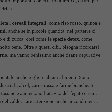
 molto importanti con effetto diuretico, ottimi per
idrica.
dieta i
cereali integrali
, come riso rosso, quinoa e
umi
, anche se in piccole quantità; nel parterre ci
no e di zucca; così come le
spezie detox
, come
olto bene. Oltre a questi cibi, bisogna ricordarsi
orno
, ma vanno benissimo anche tisane depurative
mentale anche togliere alcuni alimenti. Sono
ndustriali, alcol, carne rossa e farine bianche. Si
 tossine e aumentano l’attività del fegato e reni,
ia del caldo. Fare attenzione anche ai condimenti,
.