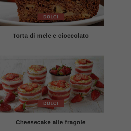
DOLCI
Torta di mele e cioccolato
DOLCI
Cheesecake alle fragole