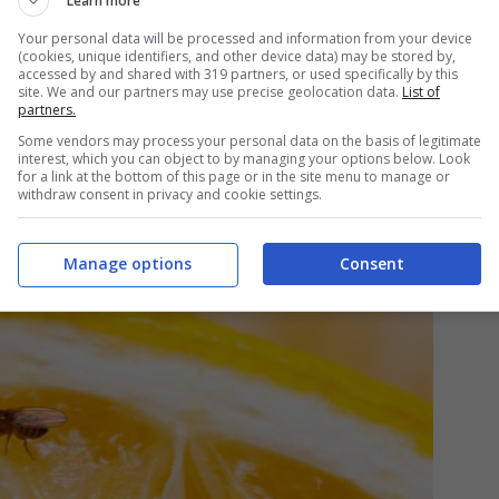
Learn more
IN CASA?
Your personal data will be processed and information from your device
(cookies, unique identifiers, and other device data) may be stored by,
accessed by and shared with 319 partners, or used specifically by this
site. We and our partners may use precise geolocation data.
List of
setti, basta seguire qualche piccolo trucchetto e
partners.
 importante capire cosa li attrae!
Some vendors may process your personal data on the basis of legitimate
interest, which you can object to by managing your options below. Look
for a link at the bottom of this page or in the site menu to manage or
withdraw consent in privacy and cookie settings.
Manage options
Consent