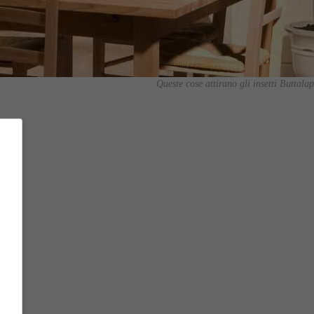
Queste cose attirano gli insetti Buttalap