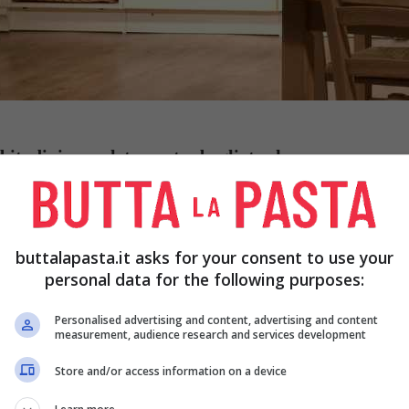
bitudini completamente sbagliate che possono
no farli aumentare in modo esponenziale, quindi
buttalapasta.it asks for your consent to use your
personal data for the following purposes:
Personalised advertising and content, advertising and content
measurement, audience research and services development
iora i sapori e quando è meglio
Store and/or access information on a device