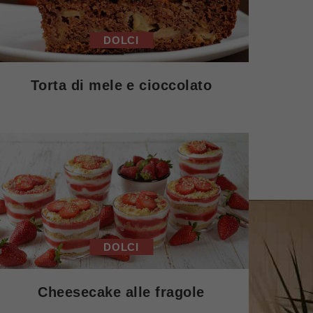
DOLCI
Torta di mele e cioccolato
DOLCI
Cheesecake alle fragole