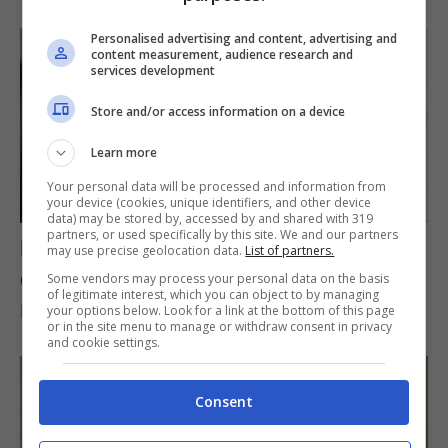
Personalised advertising and content, advertising and
content measurement, audience research and
services development
Store and/or access information on a device
Learn more
Your personal data will be processed and information from
your device (cookies, unique identifiers, and other device
data) may be stored by, accessed by and shared with 319
partners, or used specifically by this site. We and our partners
Dovresti mettere a bollire le posate
may use precise geolocation data.
List of partners.
con questi ingredienti ogni sei
Some vendors may process your personal data on the basis
of legitimate interest, which you can object to by managing
mesi: ecco perché
your options below. Look for a link at the bottom of this page
or in the site menu to manage or withdraw consent in privacy
and cookie settings.
Consent