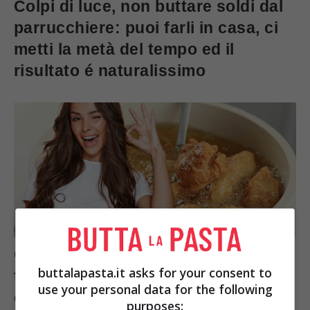
Colpi di luce, non buttare soldi dal
parrucchiere: puoi farli in casa, ci
metti la metà del tempo ed il
risultato é naturalissimo
Che odio gli schizzi di frittura per
buttalapasta.it asks for your consent to
tutta la cucina: il trucco per evitare
use your personal data for the following
di passare le ore a pulire
purposes: