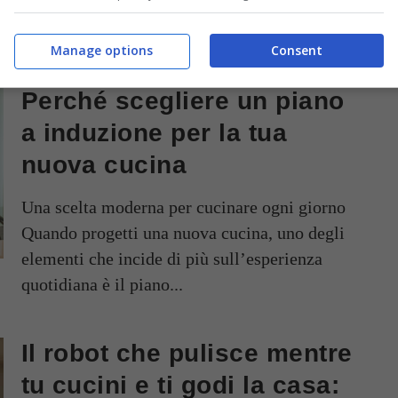
vivace, spesso caotico, in cui ogni gesto conta
e la sicurezza...
Manage options
Consent
Perché scegliere un piano
a induzione per la tua
nuova cucina
Una scelta moderna per cucinare ogni giorno
Quando progetti una nuova cucina, uno degli
elementi che incide di più sull’esperienza
quotidiana è il piano...
Il robot che pulisce mentre
tu cucini e ti godi la casa: