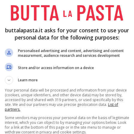
Rivoluzione digitale: come
ha cambiato il modo di
cucinare
buttalapasta.it asks for your consent to use your
personal data for the following purposes:
Non c’è dubbio che nel corso dell’ultimo
Personalised advertising and content, advertising and content
decennio siamo stati travolti da una vera e
measurement, audience research and services development
propria rivoluzione, ovvero quella relativa al
Store and/or access information on a device
mondo del digitale,...
Learn more
Your personal data will be processed and information from your device
Sicurezza in cucina: ecco i
(cookies, unique identifiers, and other device data) may be stored by,
accessed by and shared with 319 partners, or used specifically by this
rischi da evitare
site. We and our partners may use precise geolocation data.
List of
partners.
Some vendors may process your personal data on the basis of legitimate
La cucina professionale è come una piccola
interest, which you can object to by managing your options below. Look
città che non dorme mai. Si tratta di uno spazio
for a link at the bottom of this page or in the site menu to manage or
withdraw consent in privacy and cookie settings.