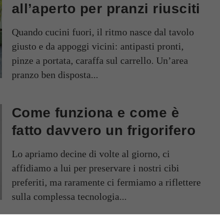
all’aperto per pranzi riusciti
Quando cucini fuori, il ritmo nasce dal tavolo
giusto e da appoggi vicini: antipasti pronti,
pinze a portata, caraffa sul carrello. Un’area
pranzo ben disposta...
Come funziona e come è
fatto davvero un frigorifero
Lo apriamo decine di volte al giorno, ci
affidiamo a lui per preservare i nostri cibi
preferiti, ma raramente ci fermiamo a riflettere
sulla complessa tecnologia...