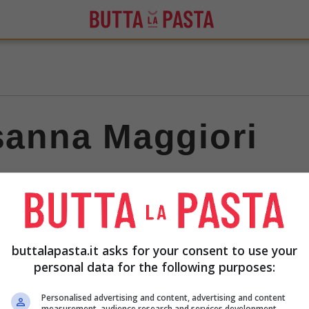
usanna Maggiori
A Natale puntiamo tutto
sulla birra siciliana: ecco le
buttalapasta.it asks for your consent to use your
più gustose e migliori in
personal data for the following purposes:
assoluto da acquistare
Personalised advertising and content, advertising and content
measurement, audience research and services development