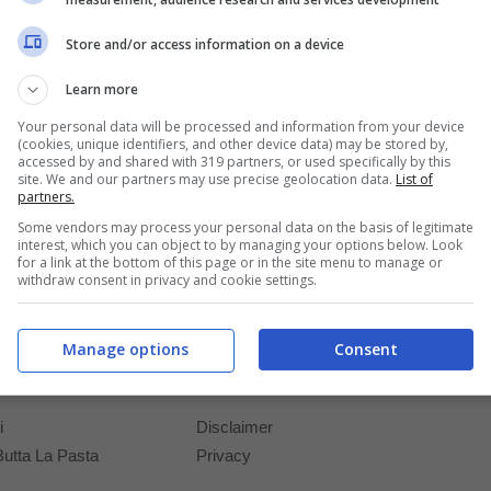
Vediamo come accoppiare la birra siciliana
Store and/or access information on a device
con i tipici piatti natalizi. Un buon menù è alla
base di ottimi piaceri.Natale è una festività
Learn more
molto consolidata...
Your personal data will be processed and information from your device
(cookies, unique identifiers, and other device data) may be stored by,
accessed by and shared with 319 partners, or used specifically by this
site. We and our partners may use precise geolocation data.
List of
partners.
Some vendors may process your personal data on the basis of legitimate
interest, which you can object to by managing your options below. Look
for a link at the bottom of this page or in the site menu to manage or
withdraw consent in privacy and cookie settings.
Manage options
Consent
News
Risorse
i
Disclaimer
Butta La Pasta
Privacy