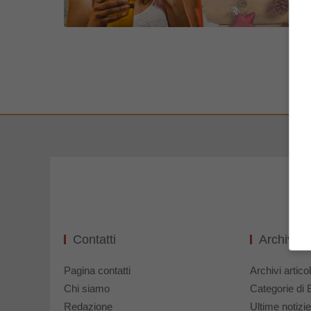
Contatti
Archivi 
Pagina contatti
Archivi articol
Chi siamo
Categorie di 
Redazione
Ultime notizie