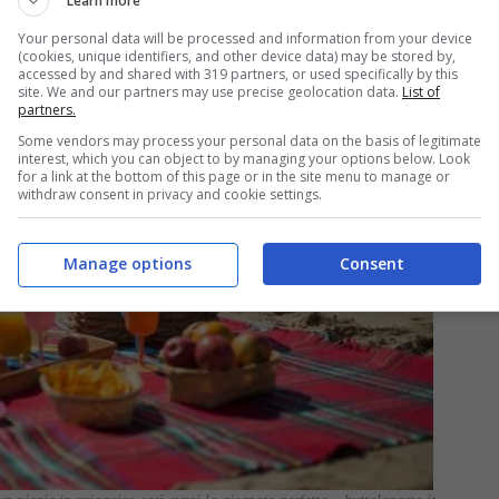
Learn more
Your personal data will be processed and information from your device
(cookies, unique identifiers, and other device data) may be stored by,
accessed by and shared with 319 partners, or used specifically by this
site. We and our partners may use precise geolocation data.
List of
partners.
Some vendors may process your personal data on the basis of legitimate
interest, which you can object to by managing your options below. Look
for a link at the bottom of this page or in the site menu to manage or
withdraw consent in privacy and cookie settings.
Manage options
Consent