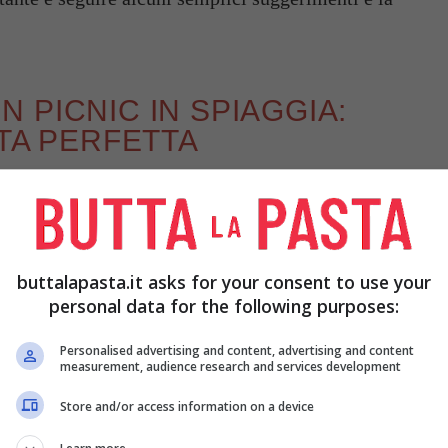
 PICNIC IN SPIAGGIA:
ATA PERFETTA
a un picnic in spiaggia è la
scelta del luogo
.
 comunali o regionali, non c’è divieto di
L’unica cosa è meglio evitare lidi attrezzati e
buttalapasta.it asks for your consent to use your
osto” e distante dal turismo di massa. Dopo aver
personal data for the following purposes:
llo che si considera il momento principale: la
Personalised advertising and content, advertising and content
measurement, audience research and services development
Store and/or access information on a device