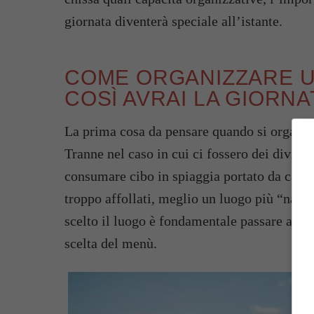
giornata diventerà speciale all’istante.
COME ORGANIZZARE UN
COSÌ AVRAI LA GIORN
La prima cosa da pensare quando si organizz
Tranne nel caso in cui ci fossero dei divieti
consumare cibo in spiaggia portato da casa. 
troppo affollati, meglio un luogo più “nasc
scelto il luogo è fondamentale passare a que
scelta del menù.