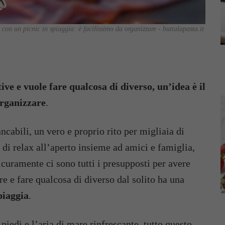
ti con un picnic in spiaggia: è facilissimo da organizzare - buttalapasta.it
stive e vuole fare qualcosa di diverso, un’idea è il
 organizzare
.
ncabili, un vero e proprio rito per migliaia di
i relax all’aperto insieme ad amici e famiglia,
uramente ci sono tutti i presupposti per avere
e e fare qualcosa di diverso dal solito ha una
piaggia
.
 piedi e l’aria di mare rinfrescante, tutto questo