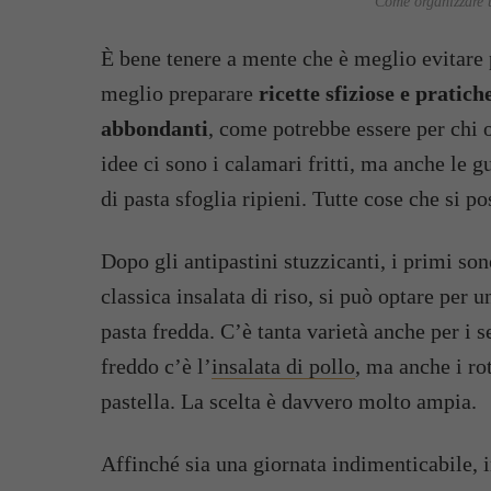
Come organizzare u
È bene tenere a mente che è meglio evitare p
meglio preparare
ricette sfiziose e pratich
abbondanti
, come potrebbe essere per chi o
idee ci sono i calamari fritti, ma anche le g
di pasta sfoglia ripieni. Tutte cose che si 
Dopo gli antipastini stuzzicanti, i primi son
classica insalata di riso, si può optare per 
pasta fredda. C’è tanta varietà anche per i s
freddo c’è l’
insalata di pollo
, ma anche i ro
pastella. La scelta è davvero molto ampia.
Affinché sia una giornata indimenticabile, 