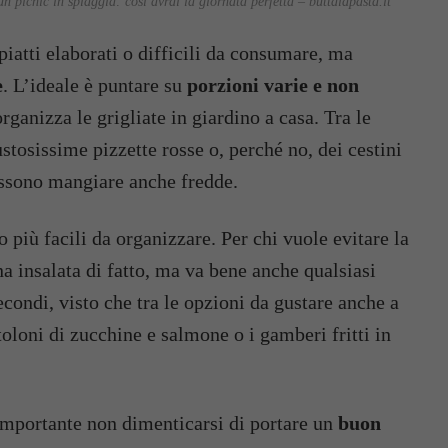
n picnic in spiaggia: così avrai la giornata perfetta – buttalapasta.it
iatti elaborati o difficili da consumare, ma
e
. L’ideale è puntare su
porzioni varie e non
rganizza le grigliate in giardino a casa. Tra le
ustosissime pizzette rosse o, perché no, dei cestini
possono mangiare anche fredde.
o più facili da organizzare. Per chi vuole evitare la
una insalata di fatto, ma va bene anche qualsiasi
econdi, visto che tra le opzioni da gustare anche a
toloni di zucchine e salmone o i gamberi fritti in
importante non dimenticarsi di portare un
buon