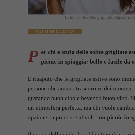
Basta con le solite grigliate, stupisci tut
FATTI DI CUCINA
P
er chi è stufo delle solite grigliate e
picnic in spiaggia: bello e facile da
È risaputo che le grigliate estive sono imma
persone che amano trascorrere dei momenti d
gustando buon cibo e bevendo buon vino. Sic
un’atmosfera perfetta, ma chi vuole cambiar
opzione da prendere al volo:
un picnic in s
Il suono delle onde, la sabbia tiepida sotto i