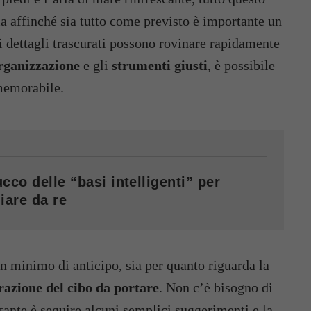
Ma affinché sia tutto come previsto è importante un
li dettagli trascurati possono rovinare rapidamente
rganizzazione
e gli
strumenti giusti
, è possibile
memorabile.
cco delle “basi intelligenti” per
iare da re
 minimo di anticipo, sia per quanto riguarda la
azione del cibo da portare
. Non c’è bisogno di
tante è seguire alcuni semplici suggerimenti e la