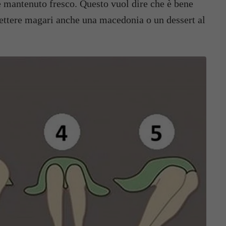
re mantenuto fresco. Questo vuol dire che è bene
mettere magari anche una macedonia o un dessert al