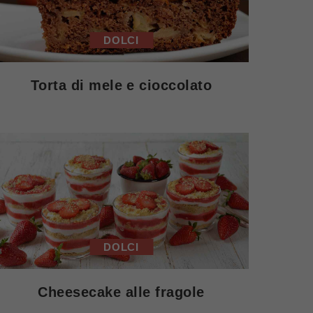
DOLCI
Torta di mele e cioccolato
DOLCI
Cheesecake alle fragole