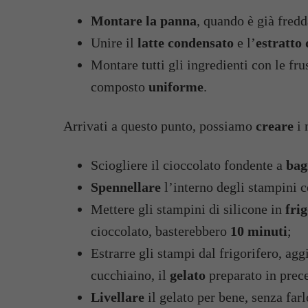
Montare la panna
, quando è già fredd
Unire il
latte condensato
e l’
estratto 
Montare tutti gli ingredienti con le fru
composto
uniforme
.
Arrivati a questo punto, possiamo
creare
i 
Sciogliere il cioccolato fondente a
bag
Spennellare
l’interno degli stampini co
Mettere gli stampini di silicone in
fri
cioccolato, basterebbero
10 minuti
;
Estrarre gli stampi dal frigorifero, ag
cucchiaino, il
gelato
preparato in prec
Livellare
il gelato per bene, senza farl