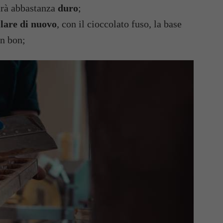
arà abbastanza
duro
;
lare di nuovo
, con il cioccolato fuso, la base
on bon;