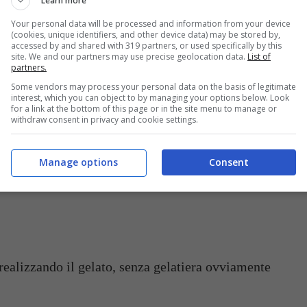
Learn more
Your personal data will be processed and information from your device
(cookies, unique identifiers, and other device data) may be stored by,
accessed by and shared with 319 partners, or used specifically by this
 ripieno cremoso e goloso da preparare in un attimo (buttalapasta.it)
site. We and our partners may use precise geolocation data.
List of
partners.
Some vendors may process your personal data on the basis of legitimate
interest, which you can object to by managing your options below. Look
for a link at the bottom of this page or in the site menu to manage or
withdraw consent in privacy and cookie settings.
Manage options
Consent
realizzando il gelato, senza gelatiera ovviamente