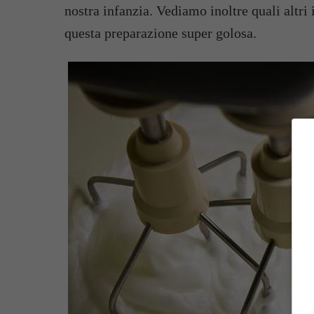
nostra infanzia. Vediamo inoltre quali altri
questa preparazione super golosa.