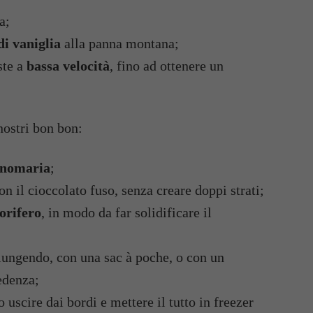
a;
di vaniglia
alla panna montana;
ste a
bassa velocità
, fino ad ottenere un
nostri bon bon:
nomaria
;
n il cioccolato fuso, senza creare doppi strati;
gorifero
, in modo da far solidificare il
giungendo, con una sac à poche, o con un
edenza;
o uscire dai bordi e mettere il tutto in freezer