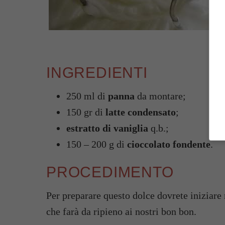
Un
INGREDIENTI
250 ml di
panna
da montare;
150 gr di
latte condensato
;
estratto di vaniglia
q.b.;
150 – 200 g di
cioccolato fondente
.
PROCEDIMENTO
Per preparare questo dolce dovrete iniziare 
che farà da ripieno ai nostri bon bon.