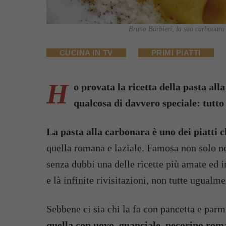
Bruno Barbieri, la sua carbonara è
CUCINA IN TV
PRIMI PIATTI
H
o provata la ricetta della pasta al
qualcosa di davvero speciale: tutto
La pasta alla carbonara è uno dei piatti cl
quella romana e laziale. Famosa non solo ne
senza dubbi una delle ricette più amate ed i
e là infinite rivisitazioni, non tutte ugualme
Sebbene ci sia chi la fa con pancetta e parm
quella con uovo, guanciale, pecorino rom