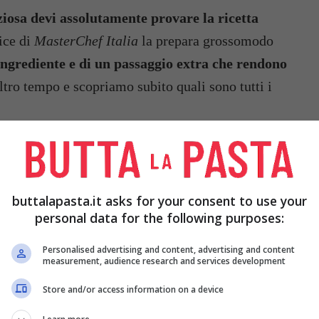
ziosa devi assolutamente provare la ricetta
ice di
MasterChef Italia
la prepara grossomodo
ingrediente e di un passaggio extra che rendono
tro tempo e scopriamo subito quali sono tutti i
buttalapasta.it asks for your consent to use your
personal data for the following purposes:
Personalised advertising and content, advertising and content
measurement, audience research and services development
Store and/or access information on a device