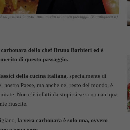
 da perderci la testa: tutto merito di questo passaggio (Buttalapasta.it)
la carbonara dello chef Bruno Barbieri ed è
 merito di questo passaggio.
assici della cucina italiana
, specialmente di
l nostro Paese, ma anche nel resto del mondo, è
mitate. Non c’è infatti da stupirsi se sono nate qua
nte riuscite.
igiano,
la vera carbonara è solo una, ovvero
ano e pepe nero.