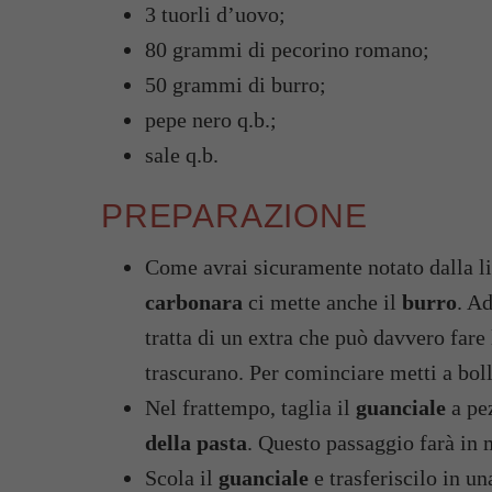
3 tuorli d’uovo;
80 grammi di pecorino romano;
50 grammi di burro;
pepe nero q.b.;
sale q.b.
PREPARAZIONE
Come avrai sicuramente notato dalla lis
carbonara
ci mette anche il
burro
. A
tratta di un extra che può davvero far
trascurano. Per cominciare metti a boll
Nel frattempo, taglia il
guanciale
a pez
della pasta
. Questo passaggio farà in 
Scola il
guanciale
e trasferiscilo in u