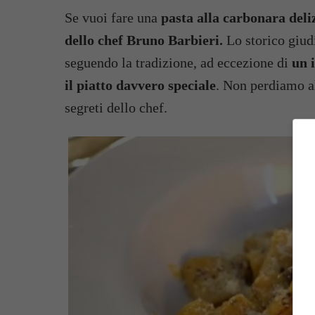
Se vuoi fare una
pasta alla carbonara deli
dello chef Bruno Barbieri.
Lo storico giud
seguendo la tradizione, ad eccezione di
un 
il piatto davvero speciale
. Non perdiamo al
segreti dello chef.