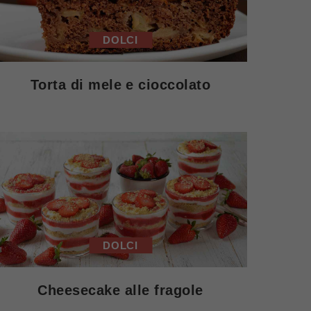
DOLCI
Torta di mele e cioccolato
DOLCI
Cheesecake alle fragole