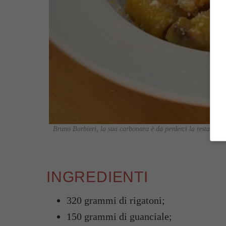
Bruno Barbieri, la sua carbonara è da perderci la testa: i
INGREDIENTI
320 grammi di rigatoni;
150 grammi di guanciale;