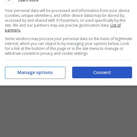
Learn more
Your personal data will be processed and information from your device
(cookies, unique identifiers, and other device data) may be stored by,
accessed by and shared with 319 partners, or used specifically by this
site. We and our partners may use precise geolocation data.
List of
partners.
Some vendors may process your personal data on the basis of legitimate
interest, which you can object to by managing your options below. Look
for a link at the bottom of this page or in the site menu to manage or
withdraw consent in privacy and cookie settings.
Manage options
Consent
l passaggio da non trascurare (Fonte: YouTube @Bruno Barbieri Chef –
Buttalapasta.it)