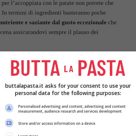
 per l’accoppiata con le patate non potrete che
o. In termini di ingredienti basteranno poche
utriente e saziante dal gusto eccezionale
che
a cena assicurandovi sempre il plauso dei
buttalapasta.it asks for your consent to use your
personal data for the following purposes:
Personalised advertising and content, advertising and content
measurement, audience research and services development
Store and/or access information on a device