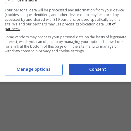
Learn more
Your personal data will be processed and information from your device
(cookies, unique identifiers, and other device data) may be stored by,
accessed by and shared with 319 partners, or used specifically by this
site. We and our partners may use precise geolocation data.
List of
partners.
Some vendors may process your personal data on the basis of legitimate
interest, which you can object to by managing your options below. Look
for a link at the bottom of this page or in the site menu to manage or
withdraw consent in privacy and cookie settings.
o: la ricetta ricca e gustosa alla quale non si resiste – buttalapasta.it
Manage options
Consent