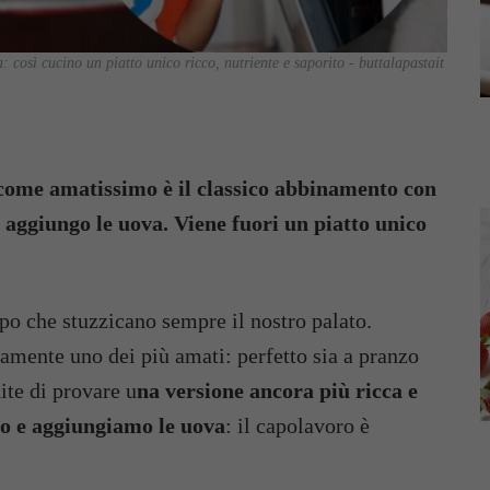
: così cucino un piatto unico ricco, nutriente e saporito - buttalapastait
ì come amatissimo è il classico abbinamento con
e aggiungo le uova. Viene fuori un piatto unico
po che stuzzicano sempre il nostro palato.
amente uno dei più amati: perfetto sia a pranzo
ite di provare u
na versione ancora più ricca e
no e aggiungiamo le uova
: il capolavoro è