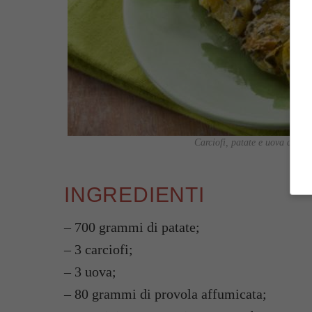
Carciofi, patate e uova al forn
INGREDIENTI
– 700 grammi di patate;
– 3 carciofi;
– 3 uova;
– 80 grammi di provola affumicata;