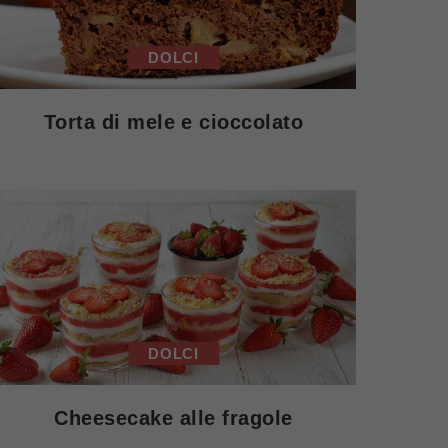
DOLCI
Torta di mele e cioccolato
DOLCI
Cheesecake alle fragole