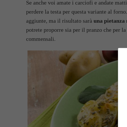
Se anche voi amate i carciofi e andate matti
perdere la testa per questa variante al forn
aggiunte, ma il risultato sarà
una pietanza n
potrete proporre sia per il pranzo che per l
commensali.