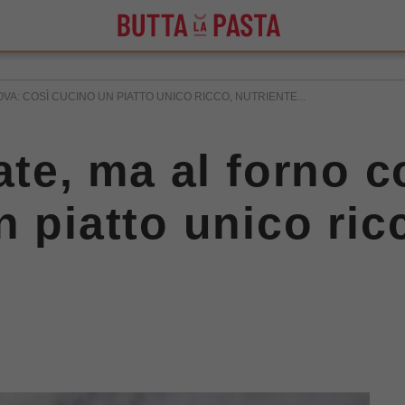
OVA: COSÌ CUCINO UN PIATTO UNICO RICCO, NUTRIENTE...
ate, ma al forno c
 piatto unico ric