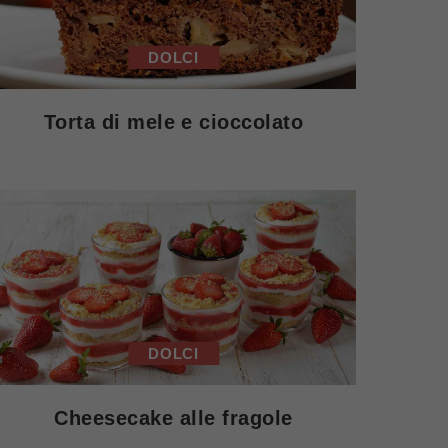
DOLCI
Torta di mele e cioccolato
DOLCI
Cheesecake alle fragole