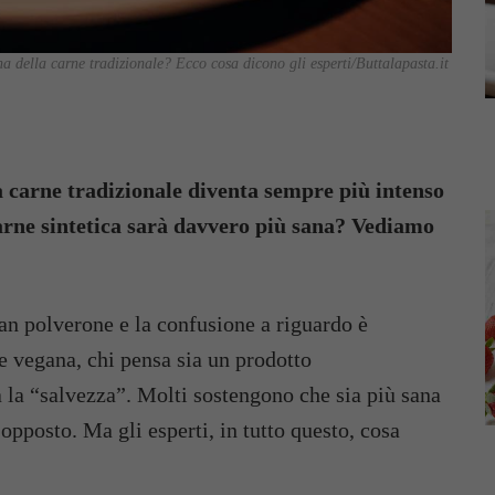
a della carne tradizionale? Ecco cosa dicono gli esperti/Buttalapasta.it
lla carne tradizionale diventa sempre più intenso
carne sintetica sarà davvero più sana? Vediamo
ran polverone e la confusione a riguardo è
e vegana, chi pensa sia un prodotto
ta la “salvezza”. Molti sostengono che sia più sana
 opposto. Ma gli esperti, in tutto questo, cosa