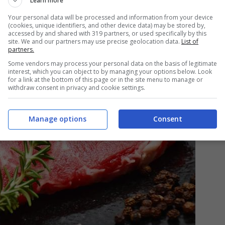
Learn more
esperti per fare chiarezza.
Your personal data will be processed and information from your device
(cookies, unique identifiers, and other device data) may be stored by,
accessed by and shared with 319 partners, or used specifically by this
site. We and our partners may use precise geolocation data.
List of
partners.
Some vendors may process your personal data on the basis of legitimate
interest, which you can object to by managing your options below. Look
for a link at the bottom of this page or in the site menu to manage or
withdraw consent in privacy and cookie settings.
Manage options
Consent