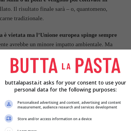
ato. Il risultato finale sarà – o, quantomeno,
carne tradizionale.
ica è vietata ma l’Unione europea spinge sempre
ente avrebbe un minore impatto ambientale. Ma
are o, al contrario, potrebbero esserci dei rischi?
etti, sono intervenuti sulla questione.
buttalapasta.it asks for your consent to use your
CO COSA DICONO GLI
personal data for the following purposes:
Personalised advertising and content, advertising and content
measurement, audience research and services development
gruppo Coldiretti hanno protestato contro la carne
 di molti gruppi ambientalisti, rappresenta una
Store and/or access information on a device
molto più sostenibile per l’ambiente e anche per la