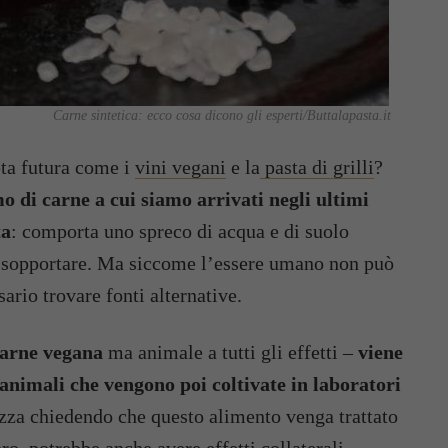
Carne sintetica: ecco cosa dicono gli esperti/Buttalapasta.it
ieta futura come i
vini vegani
e la
pasta di grilli
?
o di carne a cui siamo arrivati negli ultimi
ta
: comporta uno spreco di acqua e di suolo
di sopportare. Ma siccome l’essere umano non può
ario trovare fonti alternative.
carne vegana
ma animale a tutti gli effetti –
viene
 animali che vengono poi coltivate in laboratori
iazza chiedendo che questo alimento venga trattato