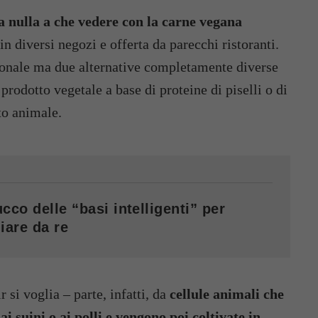
ha nulla a che vedere con la carne vegana
in diversi negozi e offerta da parecchi ristoranti.
izionale ma due alternative completamente diverse
prodotto vegetale a base di proteine di piselli o di
to animale.
cco delle “basi intelligenti” per
iare da re
r si voglia – parte, infatti, da
cellule animali che
i suini o ai polli e vengono poi coltivate in