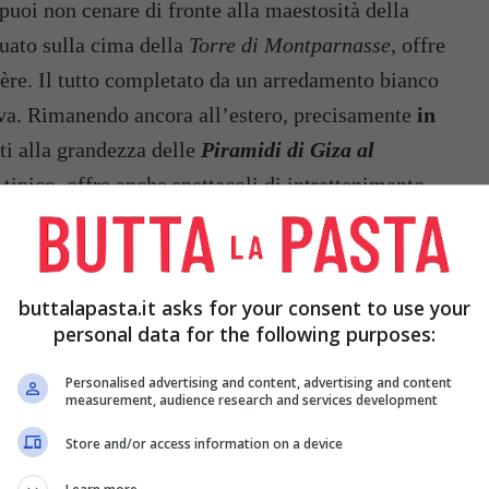
 puoi non cenare di fronte alla maestosità della
ituato sulla cima della
Torre di Montparnasse
, offre
ère. Il tutto completato da un arredamento bianco
iva. Rimanendo ancora all’estero, precisamente
in
ti alla grandezza delle
Piramidi di Giza al
 tipico, offre anche spettacoli di intrattenimento.
buttalapasta.it asks for your consent to use your
personal data for the following purposes:
Personalised advertising and content, advertising and content
measurement, audience research and services development
Store and/or access information on a device