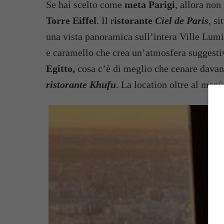
Se hai scelto come
meta Parigi
, allora non
Torre Eiffel
. Il r
istorante
Ciel de Paris
, s
una vista panoramica sull’intera Ville Lumi
e caramello che crea un’atmosfera suggest
Egitto,
cosa c’è di meglio che cenare davan
ristorante Khufu
. La location oltre al menù