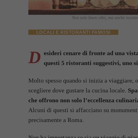
Non solo buon cibo, ma anche location
LOCALI E RISTORANTI FAMOSI
D
esideri cenare di fronte ad una vist
questi 5 ristoranti suggestivi, uno 
Molto spesso quando si inizia a viaggiare, o
scegliere dove gustare la cucina locale.
Spa
che offrono non solo l’eccellenza culina
Alcuni di questi si affacciano su monumenti 
precisamente a Roma.
Non ha importanza se sia un viaggio di piace