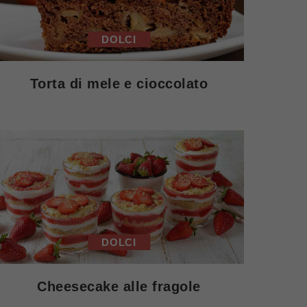
DOLCI
Torta di mele e cioccolato
DOLCI
Cheesecake alle fragole