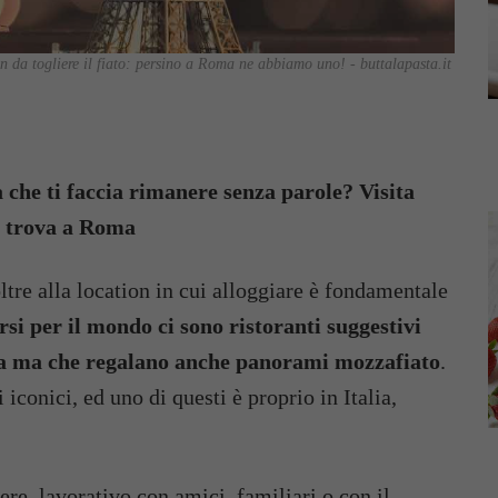
 da togliere il fiato: persino a Roma ne abbiamo uno! - buttalapasta.it
a che ti faccia rimanere senza parole? Visita
si trova a Roma
ltre alla location in cui alloggiare è fondamentale
rsi per il mondo ci sono ristoranti suggestivi
ria ma che regalano anche panorami mozzafiato
.
iconici, ed uno di questi è proprio in Italia,
re, lavorativo con amici, familiari o con il