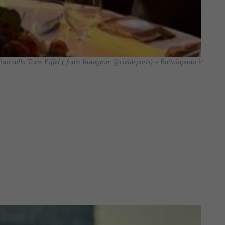
ista sulla Torre Eiffel ( fonte Instagram @cieldeparis) – Buttalapasta.it