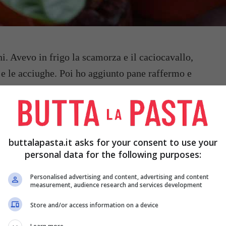
ni. Avevo in frigo la scamorza e il caciocavallo,
e le acciughe. Poi ho aggiunto pane raffermo e
ive nere, capperi, o pomodori secchi. Si tratta di
a ricetta light
. Non resta che seguire passo passo
buttalapasta.it asks for your consent to use your
personal data for the following purposes:
Personalised advertising and content, advertising and content
measurement, audience research and services development
a: la ricetta napoletana estiva pronta
Store and/or access information on a device