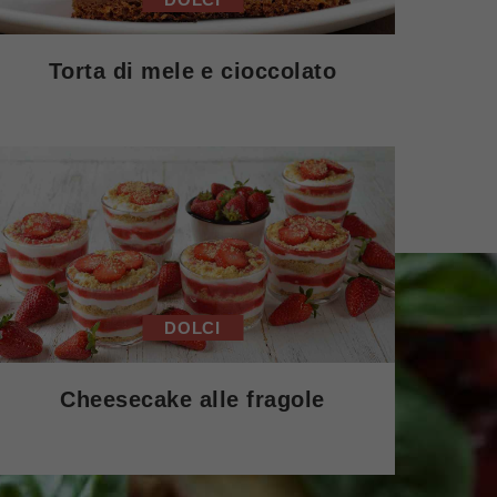
Torta di mele e cioccolato
DOLCI
Cheesecake alle fragole