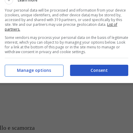
Learn more
Your personal data will be processed and information from your device
N PANE FORMAGGI E
(cookies, unique identifiers, and other device data) may be stored by,
accessed by and shared with 319 partners, or used specifically by this
A E CARNE
site. We and our partners may use precise geolocation data.
List of
partners.
in secondo che sazia, non c’è bisogno di
Some vendors may process your personal data on the basis of legitimate
interest, which you can object to by managing your options below. Look
cio sempre la scarpetta. Questa ricetta l’ho
for a link at the bottom of this page or in the site menu to manage or
withdraw consent in privacy and cookie settings.
nna
li farciva sempre così i peperoni era il piatto
tante, che dire impossibile resistere, io faccio
Manage options
Consent
peroni. Allaccia il grembiule e mettiti all’opera.
allo e scamorza