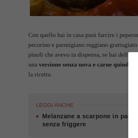
Con quello hai in casa puoi farcire i pepero
pecorino e parmigiano reggiano grattugiato 
pinoli che avevo in dispensa, se hai delle ol
una
versione senza uova e carne quindi un
la ricetta.
LEGGI ANCHE
Melanzane a scarpone in padell
senza friggere