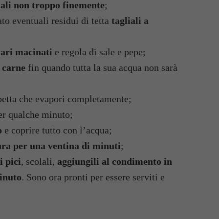
tali non troppo finemente
;
to eventuali residui di tetta
tagliali a
 vari macinati
e regola di sale e pepe;
a carne
fin quando tutta la sua acqua non sarà
petta che evapori completamente;
per qualche minuto;
o
e coprire tutto con l’acqua;
ura per una ventina di minuti
;
i pici
, scolali,
aggiungili al condimento in
minuto
. Sono ora pronti per essere serviti e