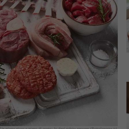
Un piatto ricco e pieno di gusto: lo devi subito provare (Buttalapasta.it)