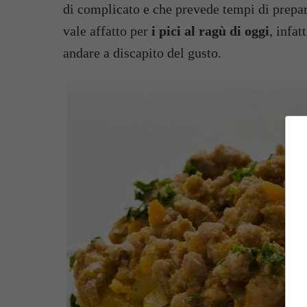
di complicato e che prevede tempi di prepar
vale affatto per
i pici al ragù di oggi
, infat
andare a discapito del gusto.