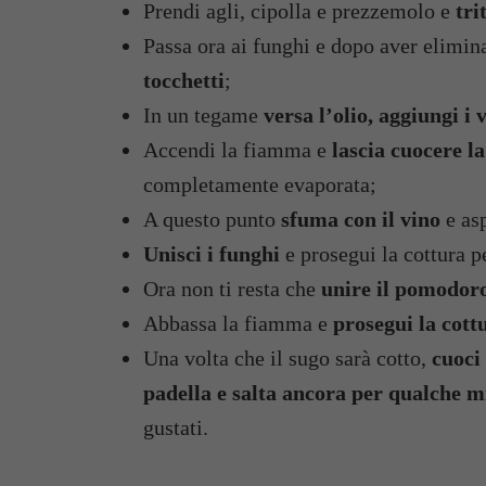
Prendi agli, cipolla e prezzemolo e
tri
Passa ora ai funghi e dopo aver elimina
tocchetti
;
In un tegame
versa l’olio, aggiungi i
Accendi la fiamma e
lascia cuocere l
completamente evaporata;
A questo punto
sfuma con il vino
e as
Unisci i funghi
e prosegui la cottura 
Ora non ti resta che
unire il pomodor
Abbassa la fiamma e
prosegui la cott
Una volta che il sugo sarà cotto,
cuoci 
padella e salta ancora per qualche 
gustati.