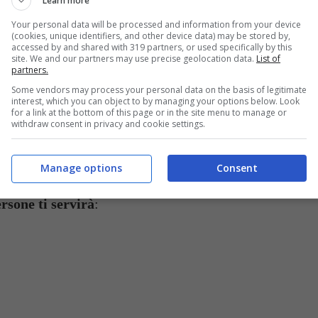
Learn more
Your personal data will be processed and information from your device
(cookies, unique identifiers, and other device data) may be stored by,
accessed by and shared with 319 partners, or used specifically by this
site. We and our partners may use precise geolocation data.
List of
partners.
Some vendors may process your personal data on the basis of legitimate
interest, which you can object to by managing your options below. Look
for a link at the bottom of this page or in the site menu to manage or
withdraw consent in privacy and cookie settings.
Manage options
Consent
liziosi e rustici i pici al ragù fanno innamorare tutti (Buttalapasta.it)
ersone ti servirà
: