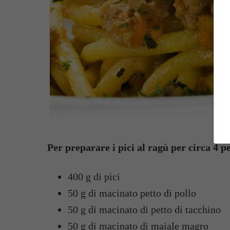
De
Per preparare i pici al ragù per circa 4 p
400 g di pici
50 g di macinato petto di pollo
50 g di macinato di petto di tacchino
50 g di macinato di maiale magro