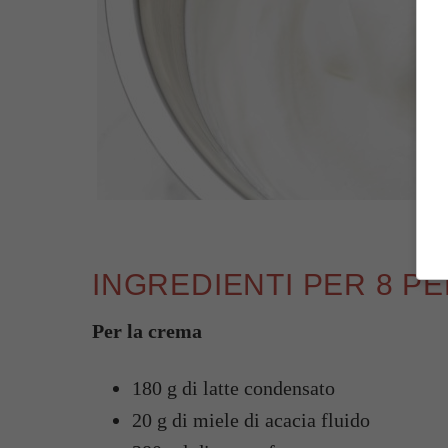
INGREDIENTI PER 8 P
Per la crema
180 g di latte condensato
20 g di miele di acacia fluido