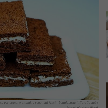
te per grandi e piccini, e sono tutti felici - buttalapasta.it Foto Youtube
@Soniya's Tasty World