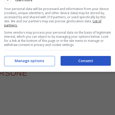
Learn more
Your personal data will be processed and information from your device
(cookies, unique identifiers, and other device data) may be stored by,
accessed by and shared with 319 partners, or used specifically by this
site. We and our partners may use precise geolocation data.
List of
partners.
Some vendors may process your personal data on the basis of legitimate
interest, which you can object to by managing your options below. Look
for a link at the bottom of this page or in the site menu to manage or
withdraw consent in privacy and cookie settings.
Fette al latte preparate in casa, che cosa ti serve – buttalapasta.it
Manage options
Consent
ERSONE