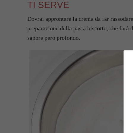
TI SERVE
Dovrai approntare la crema da far rassodare 
preparazione della pasta biscotto, che farà
sapore però profondo.