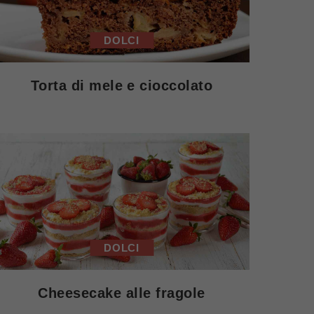
DOLCI
Torta di mele e cioccolato
DOLCI
Cheesecake alle fragole