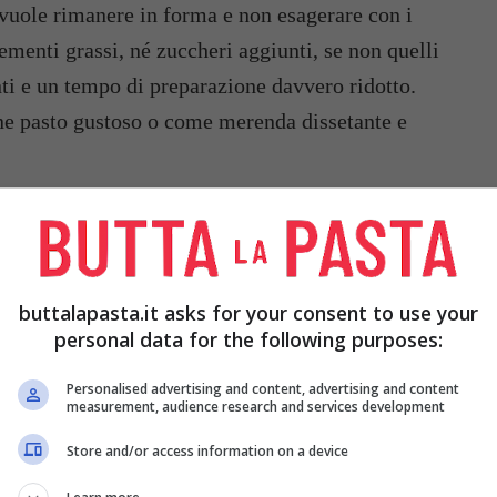
i vuole rimanere in forma e non esagerare con i
lementi grassi, né zuccheri aggiunti, se non quelli
enti e un tempo di preparazione davvero ridotto.
ne pasto gustoso o come merenda dissetante e
buttalapasta.it asks for your consent to use your
personal data for the following purposes:
Personalised advertising and content, advertising and content
measurement, audience research and services development
Store and/or access information on a device