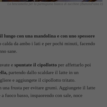
La besciamella per la parmigiana bianca di zucchine (ButtalaPasta.it)
 il lungo con una mandolina e con uno spessore
 calda da ambo i lati e per pochi minuti, facendo
nno sane.
lavate e
spuntate il cipollotto
per affettarlo poi
lla,
partendo dallo scaldare il latte in un
gliere e aggiungete il cipollotto tritato.
 una frusta per evitare grumi. Aggiungete il latte
 a fuoco basso, inspaorendo con sale, noce