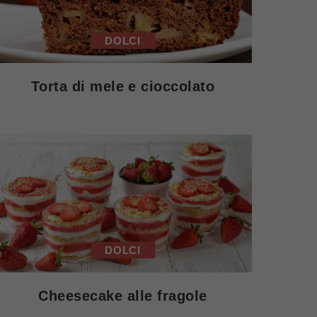
DOLCI
Torta di mele e cioccolato
DOLCI
Cheesecake alle fragole