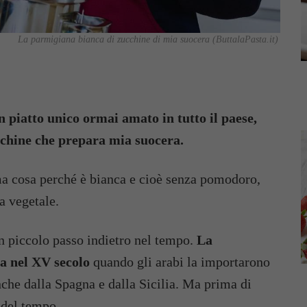
La parmigiana bianca di zucchine di mia suocera (ButtalaPasta.it)
 piatto unico ormai amato in tutto il paese,
cchine che prepara mia suocera.
ima cosa perché è bianca e cioè senza pomodoro,
a vegetale.
un piccolo passo indietro nel tempo.
La
ia nel XV secolo
quando gli arabi la importarono
che dalla Spagna e dalla Sicilia. Ma prima di
 del tempo.