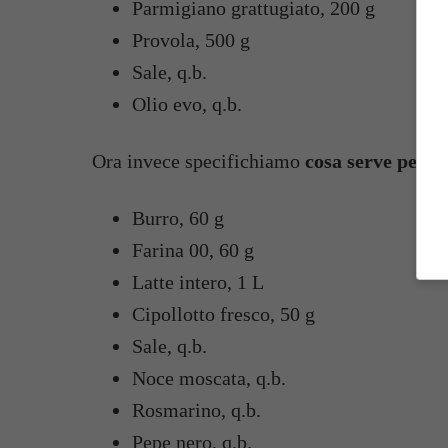
Parmigiano grattugiato, 200 g
Provola, 500 g
Sale, q.b.
Olio evo, q.b.
Ora invece specifichiamo
cosa serve per r
Burro, 60 g
Farina 00, 60 g
Latte intero, 1 L
Cipollotto fresco, 50 g
Sale, q.b.
Noce moscata, q.b.
Rosmarino, q.b.
Pepe nero, q.b.