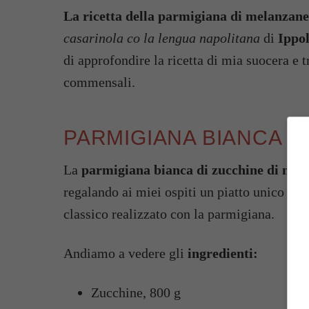
La ricetta della parmigiana di melanzane
casarinola co la lengua napolitana
di
Ippol
di approfondire la ricetta di mia suocera e 
commensali.
PARMIGIANA BIANCA DI
La
parmigiana bianca di zucchine di mia
regalando ai miei ospiti un piatto unico mo
classico realizzato con la parmigiana.
Andiamo a vedere gli
ingredienti:
Zucchine, 800 g