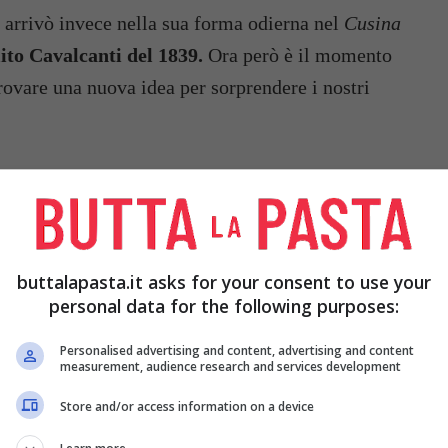
arrivò invece nella sua forma odierna nel
Cusina
ito Cavalcanti del 1839.
Ora però è il momento
trovare una nuova idea per sorprendere i nostri
 ZUCCHINE, LA RICETTA
 suocera
mi ha fatto svoltare parecchie serate,
lto sostanzioso e decisamente più delicato del
buttalapasta.it asks for your consent to use your
personal data for the following purposes:
Personalised advertising and content, advertising and content
measurement, audience research and services development
Store and/or access information on a device