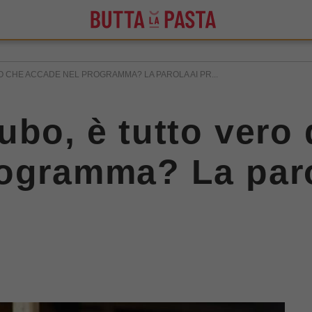
O CHE ACCADE NEL PROGRAMMA? LA PAROLA AI PR...
ubo, è tutto vero 
rogramma? La paro