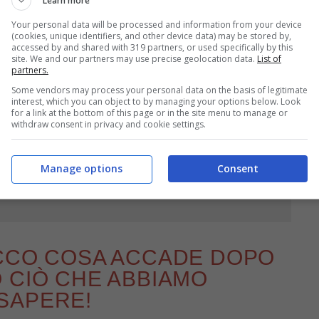
Learn more
ato programma
“Cucine da Incubo”
? Condotto dal
Your personal data will be processed and information from your device
anda che sicuramente in tanti si pongono è “
è
(cookies, unique identifiers, and other device data) may be stored by,
accessed by and shared with 319 partners, or used specifically by this
? Davvero dopo il locale ‘risorge’?
“. A queste
site. We and our partners may use precise geolocation data.
List of
partners.
iamo insieme cosa ci dicono al riguardo.
Some vendors may process your personal data on the basis of legitimate
interest, which you can object to by managing your options below. Look
for a link at the bottom of this page or in the site menu to manage or
withdraw consent in privacy and cookie settings.
Manage options
Consent
a di un grande amore? Il flirt che fa
ECCO COSA ACCADE DOPO
 CIÒ CHE ABBIAMO
SAPERE!