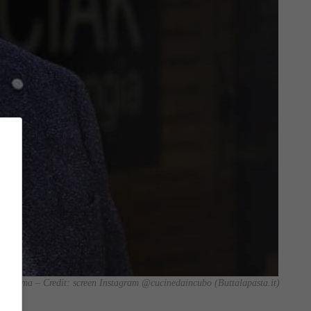
rogramma – Credit: screen Instagram @cucinedaincubo (Buttalapasta.it)