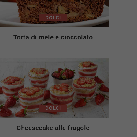
DOLCI
Torta di mele e cioccolato
DOLCI
Cheesecake alle fragole