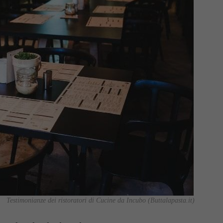
Testimonianze dei ristoratori di Cucine da Incubo (Buttalapasta.it)