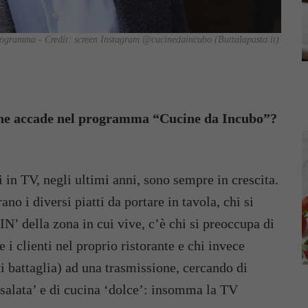
programma - Credit: screen Instagram @cucinedaincubo (Buttalapasta.it)
iò che accade nel programma “Cucine da Incubo”?
n TV, negli ultimi anni, sono sempre in crescita.
no i diversi piatti da portare in tavola, chi si
‘IN’ della zona in cui vive, c’è chi si preoccupa di
i clienti nel proprio ristorante e chi invece
di battaglia) ad una trasmissione, cercando di
salata’ e di cucina ‘dolce’: insomma la TV