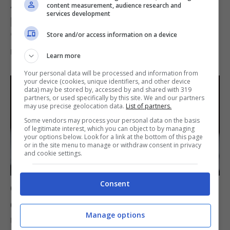
A Napoli questa versione delle
content measurement, audience research and
services development
polpette fa impazzire tutti: non è la
‘solita’ ricetta, ma è di una bontà
Store and/or access information on a device
unica
Learn more
Your personal data will be processed and information from
your device (cookies, unique identifiers, and other device
data) may be stored by, accessed by and shared with 319
partners, or used specifically by this site. We and our partners
may use precise geolocation data.
List of partners.
Some vendors may process your personal data on the basis
of legitimate interest, which you can object to by managing
your options below. Look for a link at the bottom of this page
or in the site menu to manage or withdraw consent in privacy
and cookie settings.
Consent
Gelato energizzan… te? Questo è
delizioso e facilissimo da fare con
Manage options
un ingrediente che non indovinerai