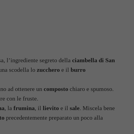
a, l’ingrediente segreto della
ciambella di San
 una scodella lo
zucchero
e il
burro
fino ad ottenere un
composto
chiaro e spumoso.
e con le fruste.
na
, la
frumina
, il
lievito
e il
sale
. Miscela bene
to
precedentemente preparato un poco alla