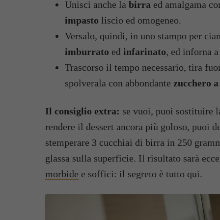
Unisci anche la
birra
ed amalgama con 
impasto
liscio ed omogeneo.
Versalo, quindi, in uno stampo per cia
imburrato
ed
infarinato
, ed inforna 
Trascorso il tempo necessario, tira fuo
spolverala con abbondante
zucchero a 
Il consiglio extra:
se vuoi, puoi sostituire 
rendere il dessert ancora più goloso, puoi d
stemperare 3 cucchiai di birra in 250 grammi
glassa sulla superficie. Il risultato sarà ec
morbide
e soffici: il segreto è tutto qui.