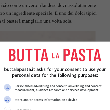
rizio
come un vero irlandese devi assolutamente
ro un ingrediente speciale. È uno dei dolci tipici
 ti basterà mangiarlo una volta sola.
buttalapasta.it asks for your consent to use your
personal data for the following purposes:
Personalised advertising and content, advertising and content
measurement, audience research and services development
Store and/or access information on a device