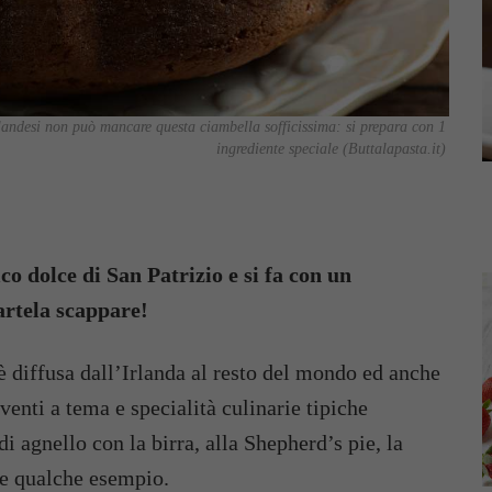
rlandesi non può mancare questa ciambella sofficissima: si prepara con 1
ingrediente speciale (Buttalapasta.it)
ico dolce di San Patrizio e si fa con un
artela scappare!
 è diffusa dall’Irlanda al resto del mondo ed anche
eventi a tema e specialità culinarie tipiche
di agnello con la birra, alla Shepherd’s pie, la
are qualche esempio.