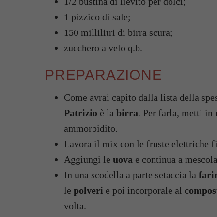
1/2 bustina di lievito per dolci;
1 pizzico di sale;
150 millilitri di birra scura;
zucchero a velo q.b.
PREPARAZIONE
Come avrai capito dalla lista della spes
Patrizio
è la
birra
. Per farla, metti in
ammorbidito.
Lavora il mix con le fruste elettriche 
Aggiungi le
uova
e continua a mescolar
In una scodella a parte setaccia la
fari
le
polveri
e poi incorporale al
compos
volta.