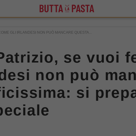
 COME GLI IRLANDESI NON PUÒ MANCARE QUESTA...
atrizio, se vuoi f
ndesi non può ma
ficissima: si prep
peciale