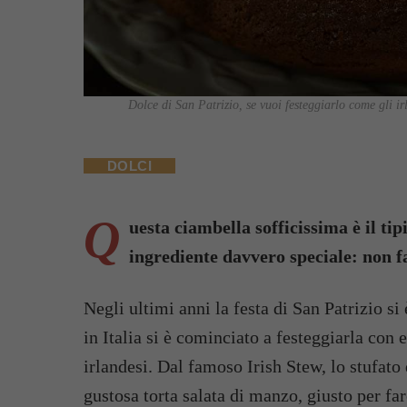
Dolce di San Patrizio, se vuoi festeggiarlo come gli i
DOLCI
Q
uesta ciambella sofficissima è il tip
ingrediente davvero speciale: non f
Negli ultimi anni la festa di San Patrizio si
in Italia si è cominciato a festeggiarla con 
irlandesi. Dal famoso Irish Stew, lo stufato 
gustosa torta salata di manzo, giusto per f