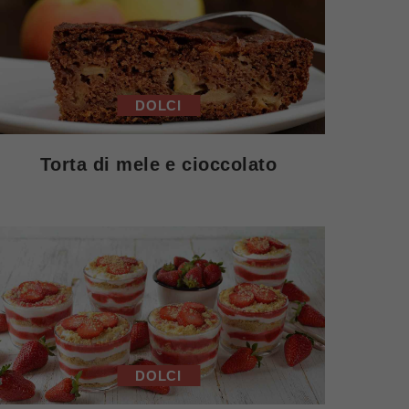
DOLCI
Torta di mele e cioccolato
DOLCI