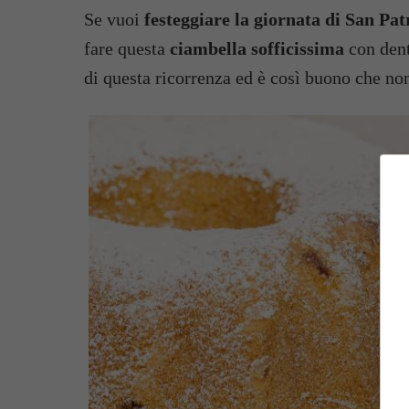
Se vuoi
festeggiare la giornata di San Pat
fare questa
ciambella sofficissima
con dent
di questa ricorrenza ed è così buono che non