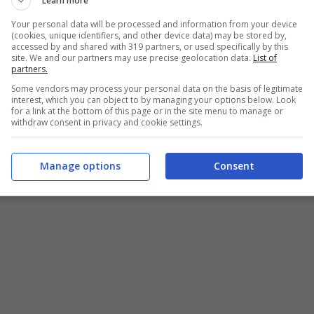
Learn more
Your personal data will be processed and information from your device
(cookies, unique identifiers, and other device data) may be stored by,
accessed by and shared with 319 partners, or used specifically by this
site. We and our partners may use precise geolocation data.
List of
partners.
Some vendors may process your personal data on the basis of legitimate
della festa di San Patrizio: la ricetta da non perdere (Buttalapasta.it)
interest, which you can object to by managing your options below. Look
for a link at the bottom of this page or in the site menu to manage or
withdraw consent in privacy and cookie settings.
 STAMPO DA 24 CM
Manage options
Consent