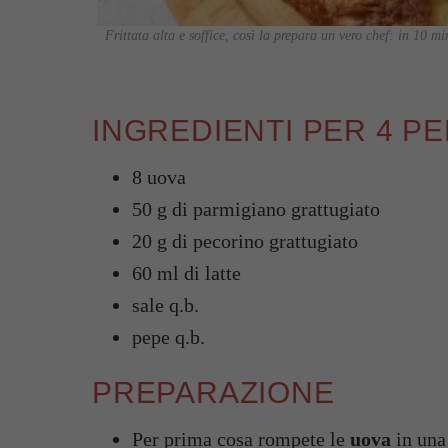
Frittata alta e soffice, così la prepara un vero chef: in 10 min
INGREDIENTI PER 4 P
8 uova
50 g di parmigiano grattugiato
20 g di pecorino grattugiato
60 ml di latte
sale q.b.
pepe q.b.
PREPARAZIONE
Per prima cosa rompete le
uova
in una