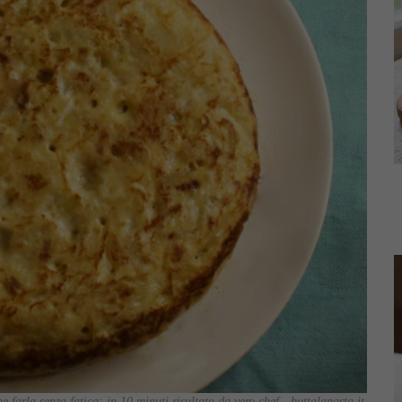
me farla senza fatica: in 10 minuti risultato da vero chef - buttalapasta.it