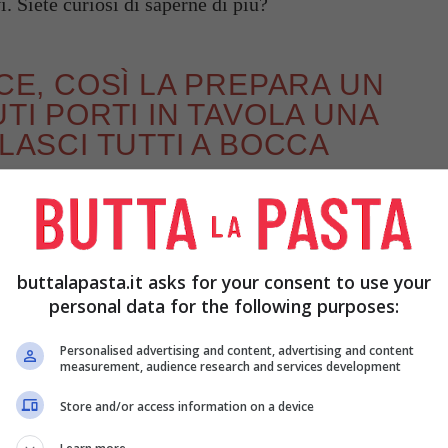
. Siete curiosi di saperne di più?
ICE, COSÌ LA PREPARA UN
UTI PORTI IN TAVOLA UNA
 LASCI TUTTI A BOCCA
eno una volta nella vita e di certo conosciamo la
semplice e veloce, che consiste nel cuocere un
buttalapasta.it asks for your consent to use your
dolo a metà cottura. Solitamente le frittate
personal data for the following purposes:
he esistono dei
trucchi per renderle alte e soffici
llato. Volete scoprire quali sono? Tutto dipende
Personalised advertising and content, advertising and content
measurement, audience research and services development
 scopriamo tutta la ricetta nel dettaglio.
Store and/or access information on a device