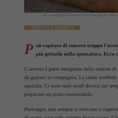
Ho cotto troppo l'arrosto e ora come faccio? Ho sco
TRUCCHI E SEGRETI
P
uò capitare di cuocere troppo l’arr
più gettarlo nella spazzatura. Ecco
L’arrosto è parte integrante della routine di
da gustare in compagnia. La carne morbida s
speziata. Ci sono tanti modi diversi per prep
preparare un piatto memorabile.
Purtroppo, non sempre si riescono a rispetta
di mano, causando enorme frustrazione. L’i