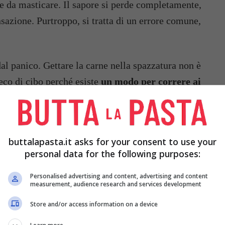
e da masticare. Il sapore si perde completamente,
sazione. Purtroppo, si tratta di un errore comune,
al panico. Gettare la carne nella spazzatura non è
eco di cibo perché esiste
un modo per correre ai
ante agire subito. Di conseguenza, l’arrosto dovrà
enzione.
buttalapasta.it asks for your consent to use your
personal data for the following purposes:
Personalised advertising and content, advertising and content
measurement, audience research and services development
Store and/or access information on a device