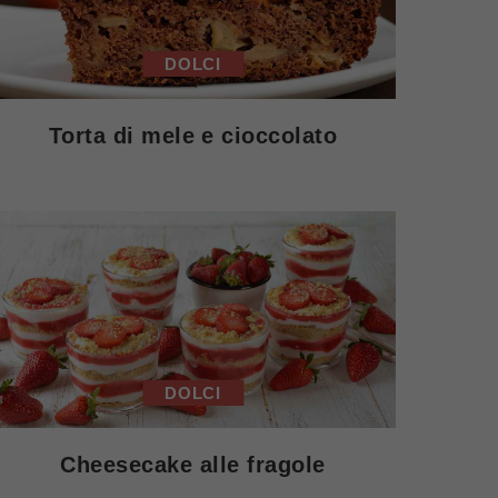
DOLCI
Torta di mele e cioccolato
DOLCI
Cheesecake alle fragole