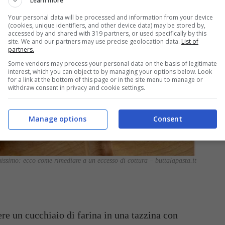
Learn more
Your personal data will be processed and information from your device
(cookies, unique identifiers, and other device data) may be stored by,
accessed by and shared with 319 partners, or used specifically by this
site. We and our partners may use precise geolocation data.
List of
partners.
Some vendors may process your personal data on the basis of legitimate
interest, which you can object to by managing your options below. Look
for a link at the bottom of this page or in the site menu to manage or
withdraw consent in privacy and cookie settings.
Manage options
Consent
issimo: ecco come rimediare a un eccesso di cottura – buttalapasta.it
ere un cucchiaio di farina in una tazzina con