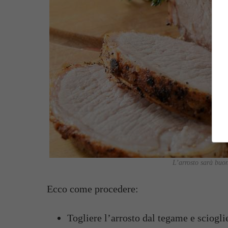
L’arrosto sarà buon
Ecco come procedere:
Togliere l’arrosto dal tegame e sciogli