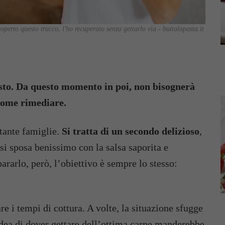
perto questo trucco, l'ho recuperato senza gettarlo via - buttalapasta.it
osto. Da questo momento in poi, non bisognerà
 come rimediare.
 tante famiglie.
Si tratta di un secondo delizioso
,
i sposa benissimo con la salsa saporita e
ararlo, però, l’obiettivo è sempre lo stesso:
re i tempi di cottura. A volte, la situazione sfugge
dea di dover gettare dell’ottima carne manderebbe