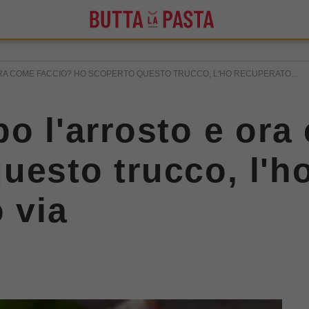
RA COME FACCIO? HO SCOPERTO QUESTO TRUCCO, L'HO RECUPERATO...
po l'arrosto e ora
uesto trucco, l'h
 via