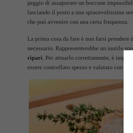
peggio di assaporare un boccone impossibil
lasciando il posto a una spiacevolissima sen
che può avvenire con una certa frequenza.
La prima cosa da fare è non farsi prendere d
necessario. Rappresenterebbe un inutile spr
ripari
. Per attuarlo correttamente, è import
essere controllato spesso e valutato con att