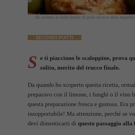
Ho svoltato le solite fettine di pollo ed ecco delle magnific
SECONDI PIATTI
S
e ti piacciono le scaloppine, prova qu
solito, merito del trucco finale.
Da quando ho scoperto questa ricetta, ormai
preparavo con il limone, i funghi o il vino 
questa preparazione fresca e gustosa. Era p
insopportabile! Ma attenzione, perché se vu
devi dimenticarti di
questo passaggio alla 