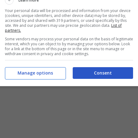
Learn more
Your personal data will be processed and information from your device
(cookies, unique identifiers, and other device data) may be stored by,
accessed by and shared with 319 partners, or used specifically by this
site. We and our partners may use precise geolocation data.
List of
partners.
Some vendors may process your personal data on the basis of legitimate
interest, which you can object to by managing your options below. Look
 mai mangiate: ricetta estiva con un trucco alla fine (Buttalapasta.it)
for a link at the bottom of this page or in the site menu to manage or
withdraw consent in privacy and cookie settings.
ERSONE
Manage options
Consent
;