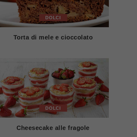
DOLCI
Torta di mele e cioccolato
DOLCI
Cheesecake alle fragole