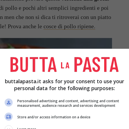
di pollo e pochi altri semplici ingredienti e poi
n men che non si dica ti ritroverai con un piatto
ale! Prova anche le
cosce di pollo ripiene.
buttalapasta.it asks for your consent to use your
personal data for the following purposes:
Personalised advertising and content, advertising and content
measurement, audience research and services development
Store and/or access information on a device