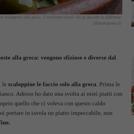
he scaloppine alla greca: il trucchetto finale che fa davvero la differenza
(Buttalapasta.it)
este alla greca: vengono sfiziose e diverse dal
 le
scaloppine le faccio solo alla greca
. Prima le
bianco. Adesso ho dato una svolta ai miei piatti con
roprio quello che ci voleva con questo caldo
oi portare in tavola un piatto impeccabile, non
fine.