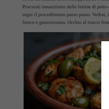
Procurati innanzitutto delle fettine di petto 
segui il procedimento passo passo. Vedrai, i
fresco e gustosissimo. Occhio al trucco fin