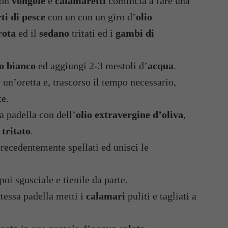
on
vongole
e
calamaretti
comincia a fare una
ti di pesce
con un con un giro d’
olio
rota
ed il
sedano
tritati ed i
gambi di
o bianco
ed aggiungi 2-3 mestoli d’
acqua
.
un’oretta e, trascorso il tempo necessario,
te.
a padella con dell’
olio extravergine d’oliva
,
tritato
.
recedentemente spellati ed unisci le
oi sgusciale e tienile da parte.
stessa padella metti i
calamari
puliti e tagliati a