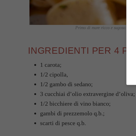
Primo di mare ricco e sugoso: ci ag
INGREDIENTI PER 4 P
1 carota;
1/2 cipolla,
1/2 gambo di sedano;
3 cucchiai d’olio extravergine d’oliva;
1/2 bicchiere di vino bianco;
gambi di prezzemolo q.b.;
scarti di pesce q.b.