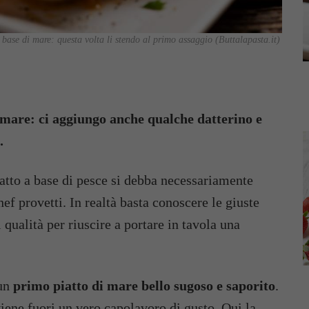
 base di mare: questa volta li stendo al primo assaggio (Buttalapasta.it)
mare: ci aggiungo anche qualche datterino e
.
atto a base di pesce si debba necessariamente
ef provetti. In realtà basta conoscere le giuste
 qualità per riuscire a portare in tavola una
 un
primo piatto di mare bello sugoso e saporito
.
ene fuori un vero capolavoro di gusto. Qui la