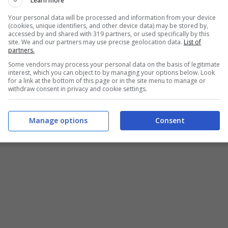
Learn more
Your personal data will be processed and information from your device
(cookies, unique identifiers, and other device data) may be stored by,
accessed by and shared with 319 partners, or used specifically by this
site. We and our partners may use precise geolocation data.
List of
giungi due datterini e porti in tavola un capolavoro (Buttalapasta.it)
partners.
Some vendors may process your personal data on the basis of legitimate
interest, which you can object to by managing your options below. Look
for a link at the bottom of this page or in the site menu to manage or
ERSONE
withdraw consent in privacy and cookie settings.
Manage options
Consent