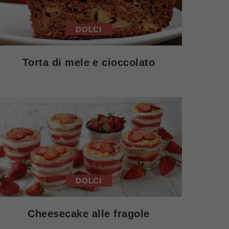
DOLCI
Torta di mele e cioccolato
DOLCI
Cheesecake alle fragole