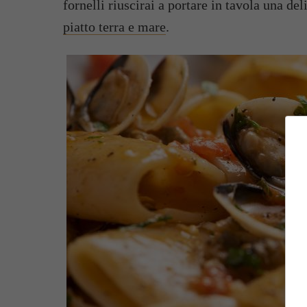
fornelli riuscirai a portare in tavola una de
piatto terra e mare
.