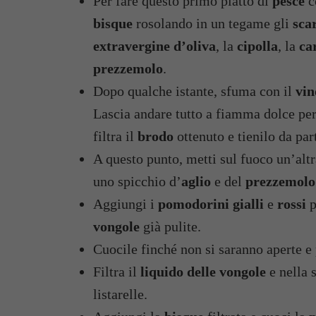
Per fare questo primo piatto di
pesce
c
bisque
rosolando in un tegame gli
scar
extravergine d’oliva
, la
cipolla
, la
ca
prezzemolo
.
Dopo qualche istante, sfuma con il
vin
Lascia andare tutto a fiamma dolce per 
filtra il
brodo
ottenuto e tienilo da par
A questo punto, metti sul fuoco un’altr
uno spicchio d’
aglio
e del
prezzemolo 
Aggiungi i
pomodorini gialli
e
rossi
p
vongole
già pulite.
Cuocile finché non si saranno aperte e p
Filtra il
liquido delle vongole
e nella 
listarelle.