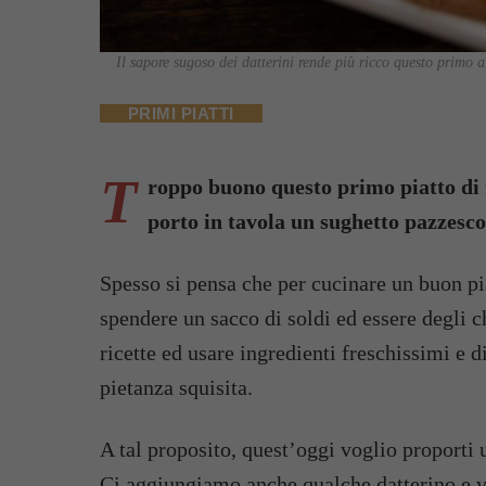
Il sapore sugoso dei datterini rende più ricco questo primo a
PRIMI PIATTI
T
roppo buono questo primo piatto di 
porto in tavola un sughetto pazzesco
Spesso si pensa che per cucinare un buon pi
spendere un sacco di soldi ed essere degli ch
ricette ed usare ingredienti freschissimi e di
pietanza squisita.
A tal proposito, quest’oggi voglio proporti
Ci aggiungiamo anche qualche datterino e vi