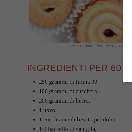
Biscotti danesi fatti in casa: la rice
INGREDIENTI PER 60 B
250 grammi di farina 00;
100 grammi di zucchero;
200 grammi di burro;
1 uovo;
1 cucchiaino di lievito per dolci;
1/2 baccello di vaniglia;