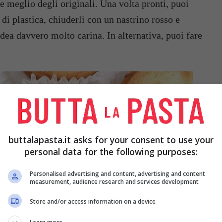
e meglio degli originali. Una volta pronti, puoi
 di plastica, chiuderli con un nastrino rosso e
idea davvero molto carina. In alternativa, puoi fare
buttalapasta.it asks for your consent to use your
personal data for the following purposes:
Personalised advertising and content, advertising and content
measurement, audience research and services development
Store and/or access information on a device