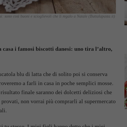
si: sono così buoni e scioglievoli che li regalo a Natale (Buttalapasta.it)
casa i famosi biscotti danesi: uno tira l’altro,
scatola blu di latta che di solito poi si conserva
proveremo a farli in casa in poche semplici mosse.
 risultato finale saranno dei dolcetti deliziosi che
i provati, non vorrai più comprarli al supermercato
li.
i tu stesso. I miei figli hanno detto che i miei