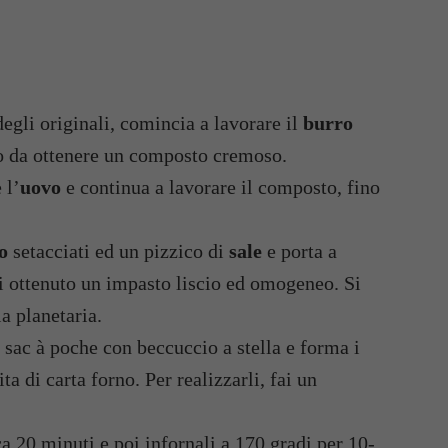
egli originali, comincia a lavorare il
burro
o da ottenere un composto cremoso.
 l’
uovo
e continua a lavorare il composto, fino
to
setacciati ed un pizzico di
sale
e porta a
i ottenuto un impasto liscio ed omogeneo. Si
a planetaria.
a sac à poche con beccuccio a stella e forma i
ita di carta forno. Per realizzarli, fai un
rca 20 minuti e poi infornali a 170 gradi per 10-