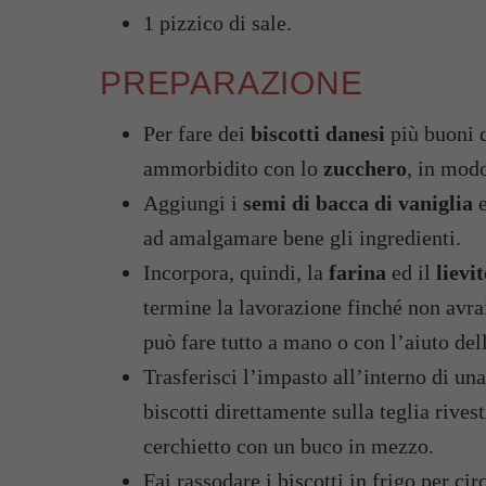
1 pizzico di sale.
PREPARAZIONE
Per fare dei
biscotti danesi
più buoni d
ammorbidito con lo
zucchero
, in mod
Aggiungi i
semi di bacca di vaniglia
e
ad amalgamare bene gli ingredienti.
Incorpora, quindi, la
farina
ed il
lievi
termine la lavorazione finché non avra
può fare tutto a mano o con l’aiuto dell
Trasferisci l’impasto all’interno di un
biscotti direttamente sulla teglia rivest
cerchietto con un buco in mezzo.
Fai rassodare i biscotti in frigo per ci