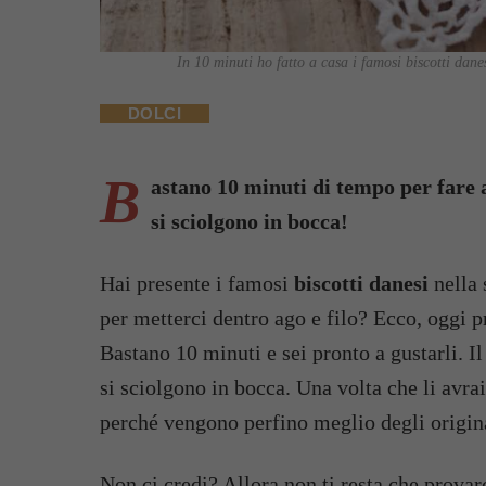
In 10 minuti ho fatto a casa i famosi biscotti dane
DOLCI
B
astano 10 minuti di tempo per fare a 
si sciolgono in bocca!
Hai presente i famosi
biscotti danesi
nella 
per metterci dentro ago e filo? Ecco, oggi 
Bastano 10 minuti e sei pronto a gustarli. Il
si sciolgono in bocca. Una volta che li avra
perché vengono perfino meglio degli origina
Non ci credi? Allora non ti resta che provarc