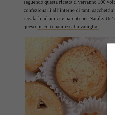
seguendo questa ricetta ti verranno 100 volt
confezionarli all’interno di tanti sacchettini
regalarli ad amici e parenti per Natale. Un’
questi
biscotti natalizi alla vaniglia.