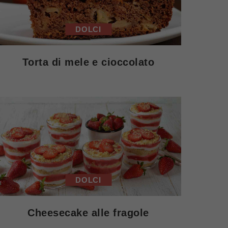
DOLCI
Torta di mele e cioccolato
DOLCI
Cheesecake alle fragole