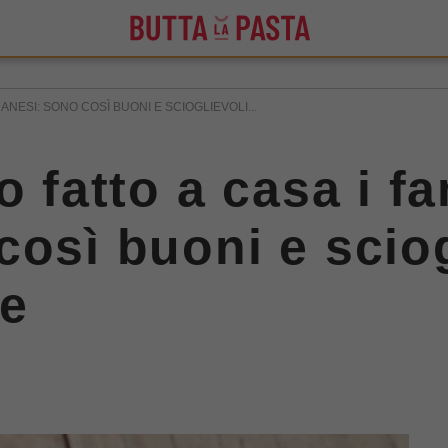
DANESI: SONO COSÌ BUONI E SCIOGLIEVOLI...
o fatto a casa i f
osì buoni e sciog
le