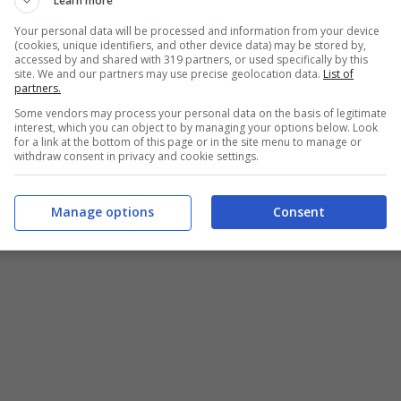
Learn more
Your personal data will be processed and information from your device
(cookies, unique identifiers, and other device data) may be stored by,
accessed by and shared with 319 partners, or used specifically by this
site. We and our partners may use precise geolocation data.
List of
partners.
Some vendors may process your personal data on the basis of legitimate
interest, which you can object to by managing your options below. Look
tta per farli buoni e scioglievoli come quelli originali (Buttalapasta.it)
for a link at the bottom of this page or in the site menu to manage or
withdraw consent in privacy and cookie settings.
ISCOTTI
Manage options
Consent