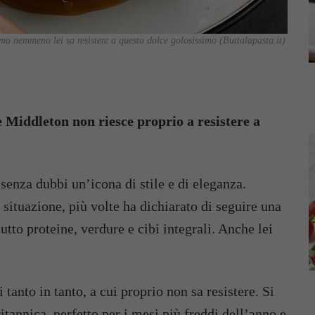
ma nemmeno lei sa resistere a questo dolce golosissimo (Buttalapasta.it)
 Middleton non riesce proprio a resistere a
senza dubbi un’icona di stile e di eleganza.
situazione, più volte ha dichiarato di seguire una
utto proteine, verdure e cibi integrali. Anche lei
tanto in tanto, a cui proprio non sa resistere. Si
ritannica, perfetto per i mesi più freddi dell’anno e