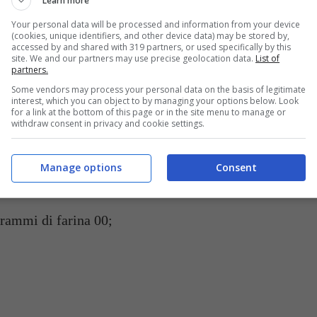
Learn more
Your personal data will be processed and information from your device
(cookies, unique identifiers, and other device data) may be stored by,
ding: la ricetta del dolce preferito di Kate Middleton (Buttalapasta.it)
accessed by and shared with 319 partners, or used specifically by this
site. We and our partners may use precise geolocation data.
List of
partners.
Some vendors may process your personal data on the basis of legitimate
ERSONE
interest, which you can object to by managing your options below. Look
for a link at the bottom of this page or in the site menu to manage or
withdraw consent in privacy and cookie settings.
Manage options
Consent
rammi di farina 00;