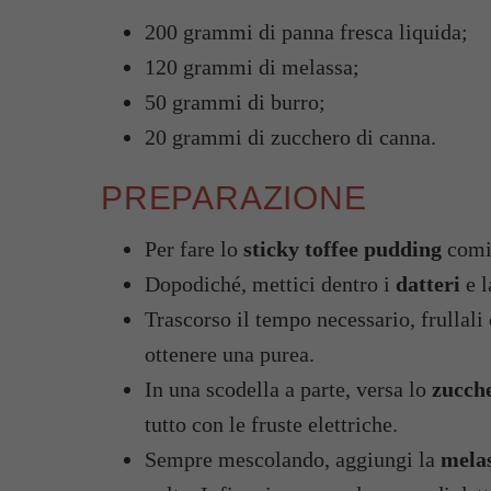
200 grammi di panna fresca liquida;
120 grammi di melassa;
50 grammi di burro;
20 grammi di zucchero di canna.
PREPARAZIONE
Per fare lo
sticky toffee pudding
comin
Dopodiché, mettici dentro i
datteri
e l
Trascorso il tempo necessario, frullali 
ottenere una purea.
In una scodella a parte, versa lo
zucch
tutto con le fruste elettriche.
Sempre mescolando, aggiungi la
mela