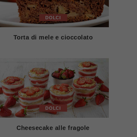
DOLCI
Torta di mele e cioccolato
DOLCI
Cheesecake alle fragole