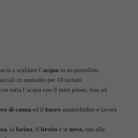
cia a scaldare l’
acqua
in un pentolino.
asciali in ammollo per 10 minuti.
con tutta l’acqua con il mini pimer, fino ad
ero di canna
ed il
burro
ammorbidito e lavora
ssa
, la
farina
, il
lievito
e le
uova,
una alla