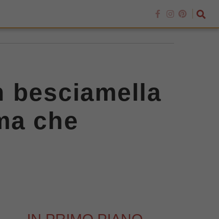
on besciamella
ma che