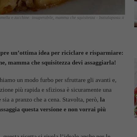
iamella e zucchine: insuperabile, mamma che squisitezza - buttalapasta.it
empre un’ottima idea per riciclare e risparmiare:
ine, mamma che squisitezza devi assaggiarla!
chiamo un modo furbo per sfruttare gli avanti e,
uzione più rapida e sfiziosa è sicuramente una
e sia a pranzo che a cena. Stavolta, però,
la
ssaggia questa versione e non vorrai più
questa ricetta si rivela l’ideale anche per le