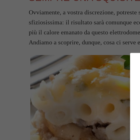
Ovviamente, a vostra discrezione, potreste s
sfiziosissima: il risultato sarà comunque ec
più il calore emanato da questo elettrodomes
Andiamo a scoprire, dunque, cosa ci serve e 