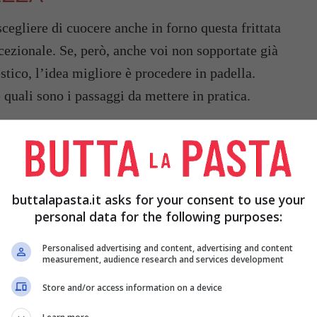
cegliere di cuocere anche in forno questa frittata
cezionale. Se, però, anche voi non sopportate già
tico, l’idea migliore è procedere in padella.
quali sono i passaggi da mettere in pratica.
buttalapasta.it asks for your consent to use your
personal data for the following purposes:
Personalised advertising and content, advertising and content
measurement, audience research and services development
Store and/or access information on a device