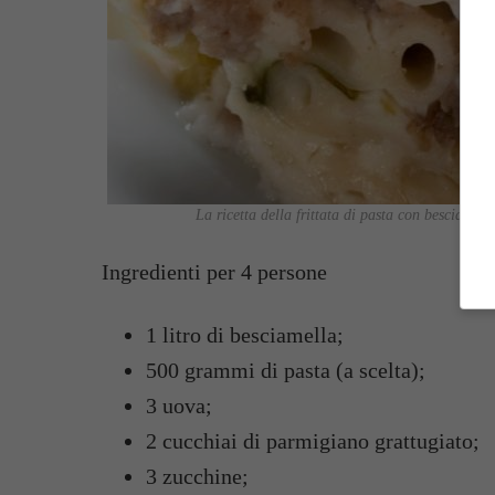
La ricetta della frittata di pasta con besciamell
Ingredienti per 4 persone
1 litro di besciamella;
500 grammi di pasta (a scelta);
3 uova;
2 cucchiai di parmigiano grattugiato;
3 zucchine;