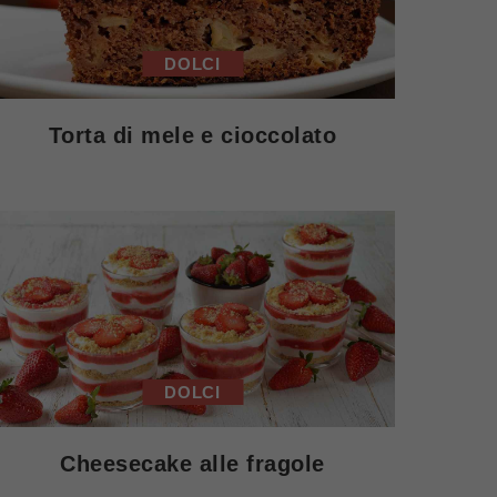
DOLCI
Torta di mele e cioccolato
DOLCI
Cheesecake alle fragole