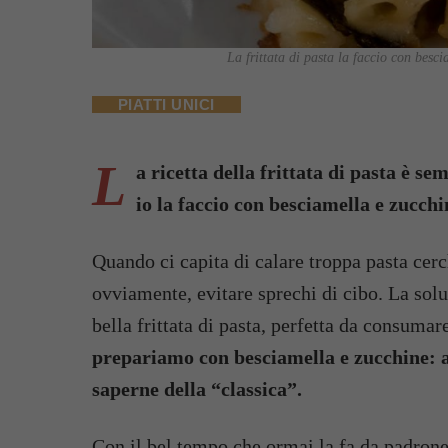
La frittata di pasta la faccio con besc
PIATTI UNICI
L
a ricetta della frittata di pasta è s
io la faccio con besciamella e zucch
Quando ci capita di calare troppa pasta cer
ovviamente, evitare sprechi di cibo. La sol
bella frittata di pasta, perfetta da consumar
prepariamo con besciamella e zucchine: a
saperne della “classica”.
Con il bel tempo che ormai la fa da padrone, 