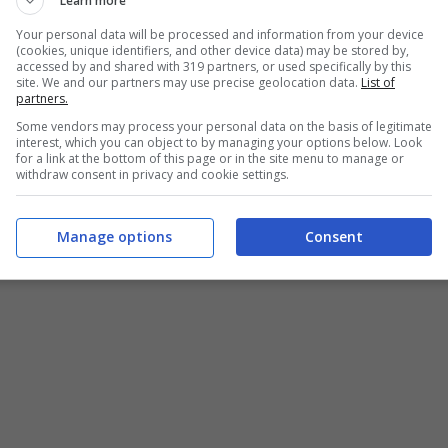
Learn more
Your personal data will be processed and information from your device
(cookies, unique identifiers, and other device data) may be stored by,
accessed by and shared with 319 partners, or used specifically by this
site. We and our partners may use precise geolocation data.
List of
partners.
Some vendors may process your personal data on the basis of legitimate
interest, which you can object to by managing your options below. Look
for a link at the bottom of this page or in the site menu to manage or
withdraw consent in privacy and cookie settings.
a e zucchine: calda o fredda è sempre una squisitezza – buttalapasta.it
Manage options
Consent