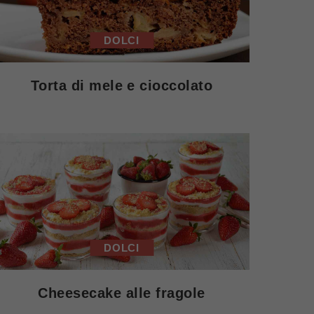
DOLCI
Torta di mele e cioccolato
DOLCI
Cheesecake alle fragole