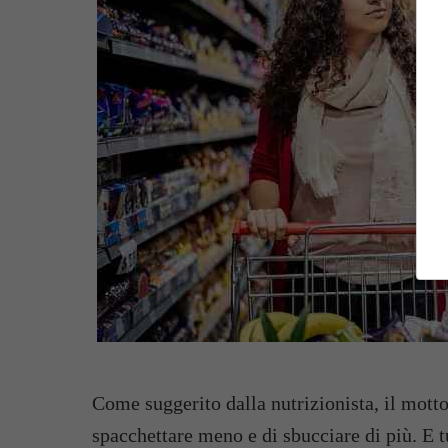
Come suggerito dalla nutrizionista, il mott
spacchettare meno e di sbucciare di più. E t