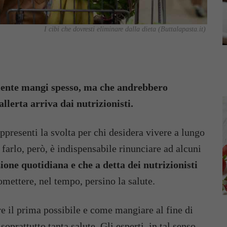
I cibi che dovresti eliminare dalla dieta (Buttalapasta.it)
lmente mangi spesso, ma che andrebbero
llerta arriva dai nutrizionisti.
presenti la svolta per chi desidera vivere a lungo
r farlo, però, è indispensabile rinunciare ad alcuni
zione quotidiana
e che a detta dei nutrizionisti
mettere, nel tempo, persino la salute.
re il prima possibile e come mangiare al fine di
prattutto tanta salute. Gli esperti, in tal senso,