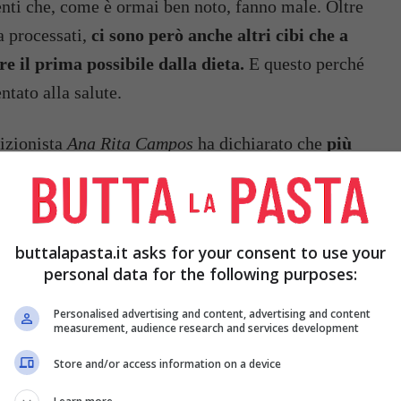
menti che, come è ormai ben noto, fanno male. Oltre
a processati,
ci sono però anche altri cibi che a
e il prima possibile dalla dieta.
E questo perché
ntato alla salute.
rizionista
Ana Rita Campos
ha dichiarato che
più
nde analcoliche, le crocchette surgelate, i
ntanea (noodles) che ultimamente va tanto di
no male alla salute.
buttalapasta.it asks for your consent to use your
personal data for the following purposes:
Personalised advertising and content, advertising and content
measurement, audience research and services development
Store and/or access information on a device