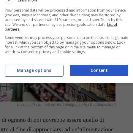
Learn more
Your personal data will be processed and information from your device
(cookies, unique identifiers, and other device data) may be stored by,
accessed by and shared with 319 partners, or used specifically by this
site. We and our partners may use precise geolocation data.
List of
partners.
Some vendors may process your personal data on the basis of legitimate
interest, which you can object to by managing your options below. Look
for a link at the bottom of this page or in the site menu to manage or
withdraw consent in privacy and cookie settings.
Manage options
Consent
Ecco quali cibi non dovresti mangiare più (Buttalapasta.it)
o di ognuno di noi dovrebbe essere quello di
utto al fine di approcciarsi ad un’alimentazione