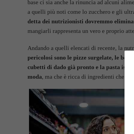
base ci sia anche la rinuncia ad alcuni ali
a quelli più noti come lo zucchero e gli ultr
detta dei nutrizionisti dovremmo eliminar
mangiarli rappresenta un vero e proprio atte
Andando a quelli elencati di recente, la nut
pericolosi sono le pizze surgelate, le beva
cubetti di dado già pronto e la
pasta ista
moda
, ma che è ricca di ingredienti che fan