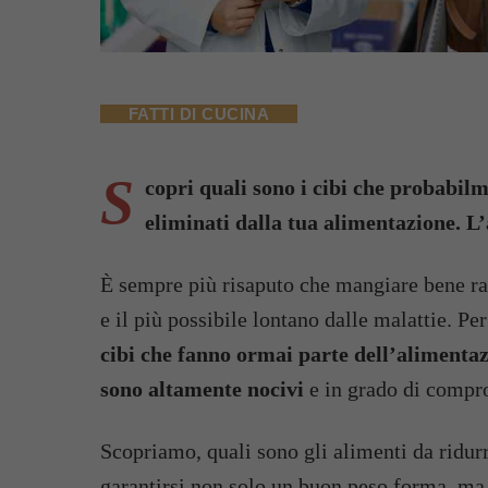
FATTI DI CUCINA
S
copri quali sono i cibi che probabi
eliminati dalla tua alimentazione. L’a
È sempre più risaputo che mangiare bene rap
e il più possibile lontano dalle malattie. Pe
cibi che fanno ormai parte dell’alimenta
sono altamente nocivi
e in grado di compro
Scopriamo, quali sono gli alimenti da ridur
garantirsi non solo un buon peso forma, ma so