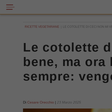
RICETTE VEGETARIANE
LE COTOLETTE DI CECI NON MI VE
Le cotolette 
bene, ma ora h
sempre: vengo
Di
Cesare Orecchio
|
23 Marzo 2025