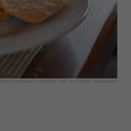
ricetta diventeranno le tue preferite: altro che di pollo! – buttalapasta.it