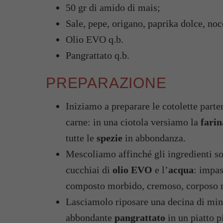
50 gr di amido di mais;
Sale, pepe, origano, paprika dolce, no
Olio EVO q.b.
Pangrattato q.b.
PREPARAZIONE
Iniziamo a preparare le cotolette parten
carne: in una ciotola versiamo la
farin
tutte le
spezie
in abbondanza.
Mescoliamo affinché gli ingredienti s
cucchiai di
olio EVO
e l’
acqua
: impas
composto morbido, cremoso, corposo 
Lasciamolo riposare una decina di minu
abbondante
pangrattato
in un piatto p