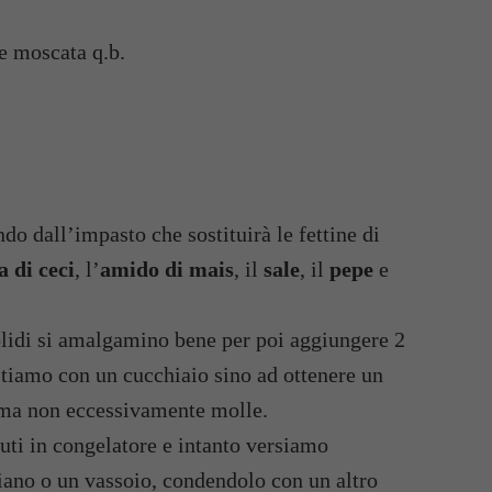
ce moscata q.b.
do dall’impasto che sostituirà le fettine di
a di ceci
, l’
amido di mais
, il
sale
, il
pepe
e
olidi si amalgamino bene per poi aggiungere 2
tiamo con un cucchiaio sino ad ottenere un
ma non eccessivamente molle.
ti in congelatore e intanto versiamo
iano o un vassoio, condendolo con un altro