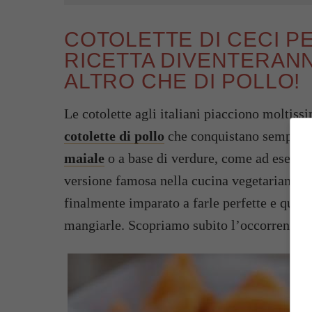
COTOLETTE DI CECI P
RICETTA DIVENTERANN
ALTRO CHE DI POLLO!
Le cotolette agli italiani piacciono moltiss
cotolette di pollo
che conquistano sempre i
maiale
o a base di verdure, come ad esemp
versione famosa nella cucina vegetariana e
finalmente imparato a farle perfette e quand
mangiarle. Scopriamo subito l’occorrente!