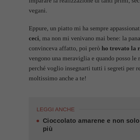
imparare la realizzazione di tanti primi, sec
vegani.
Eppure, un piatto mi ha sempre appassionato
ceci
, ma non mi venivano mai bene: la panat
convinceva affatto, poi però
ho trovato la 
vengono una meraviglia e quando posso le r
perché voglio insegnarti tutti i segreti per 
moltissimo anche a te!
LEGGI ANCHE
Cioccolato amarene e non solo:
più