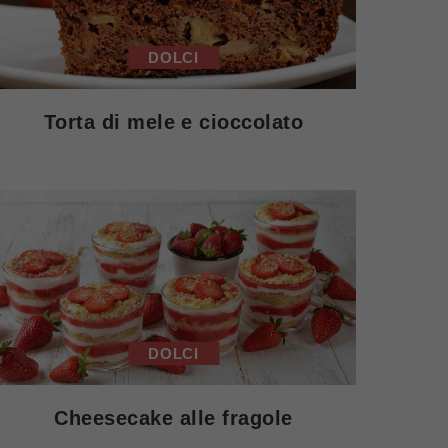
DOLCI
Torta di mele e cioccolato
DOLCI
Cheesecake alle fragole