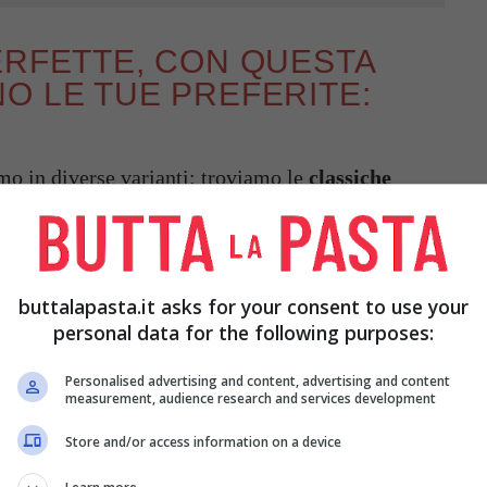
ERFETTE, CON QUESTA
O LE TUE PREFERITE:
imo in diverse varianti: troviamo le
classiche
 più piccoli, ma abbiamo anche le
cotolette di
io
quelle di zucchine
. Oggi però ti propongo una
parlo proprio delle cotolette di ceci
. Ho
buttalapasta.it asks for your consent to use your
o le proverai anche tu non smetti più di
personal data for the following purposes:
Personalised advertising and content, advertising and content
measurement, audience research and services development
Store and/or access information on a device