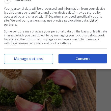
Learn more
Your personal data will be processed and information from your device
(cookies, unique identifiers, and other device data) may be stored by,
accessed by and shared with 319 partners, or used specifically by this
site. We and our partners may use precise geolocation data.
List of
partners.
Some vendors may process your personal data on the basis of legitimate
interest, which you can object to by managing your options below. Look
for a link at the bottom of this page or in the site menu to manage or
withdraw consent in privacy and cookie settings.
Manage options
Consent