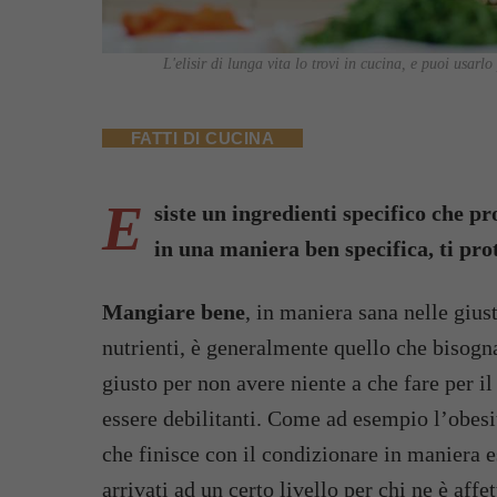
L'elisir di lunga vita lo trovi in cucina, e puoi usarlo
FATTI DI CUCINA
E
siste un ingredienti specifico che p
in una maniera ben specifica, ti pro
Mangiare bene
, in maniera sana nelle gius
nutrienti, è generalmente quello che bisogna
giusto per non avere niente a che fare per i
essere debilitanti. Come ad esempio l’obesit
che finisce con il condizionare in maniera 
arrivati ad un certo livello per chi ne è affet