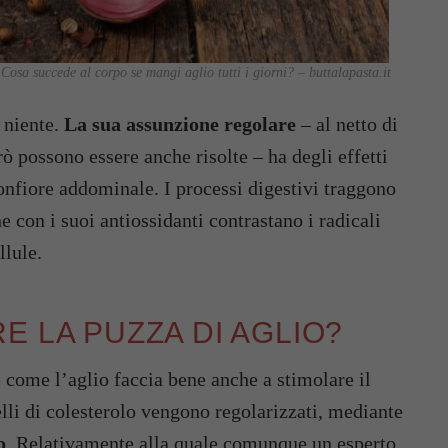
Cosa succede al corpo se mangi aglio tutti i giorni? – buttalapasta.it
 niente.
La sua assunzione regolare
– al netto di
ò possono essere anche risolte – ha degli effetti
onfiore addominale. I processi digestivi traggono
e con i suoi antiossidanti contrastano i radicali
llule.
E LA PUZZA DI AGLIO?
 come l’aglio faccia bene anche a stimolare il
lli di colesterolo vengono regolarizzati, mediante
o
. Relativamente alla quale comunque un esperto