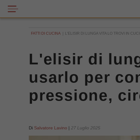
FATTI DI CUCINA
L'ELISIR DI LUNGA VITA LO TROVI IN CU
L'elisir di lun
usarlo per con
pressione, cir
Di
Salvatore Lavino
|
27 Luglio 2025