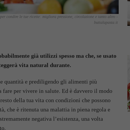
 per condire le tue ricette: migliora pressione, circolazione e tanto altro -
buttalapasta.it
robabilmente già utilizzi spesso ma che, se usato
teggerà vita natural durante.
te quantità e prediligendo gli alimenti più
 fare per vivere in salute. Ed è davvero il modo
l resto della tua vita con condizioni che possono
à, che è ritenuta una malattia in piena regola e
estremamente negativa l’esistenza, una volta
to.