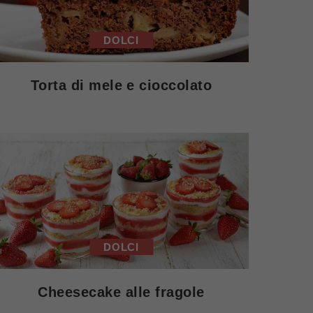
DOLCI
Torta di mele e cioccolato
DOLCI
Cheesecake alle fragole