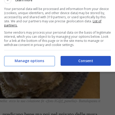
Learn more
Your personal data will be processed and information from your device
(cookies, unique identifiers, and other device data) may be stored by,
accessed by and shared with 319 partners, or used specifically by this
site. We and our partners may use precise geolocation data.
List of
partners.
Some vendors may process your personal data on the basis of legitimate
interest, which you can object to by managing your options below. Look
for a link at the bottom of this page or in the site menu to manage or
withdraw consent in privacy and cookie settings.
Manage options
Consent
ella: ecco la sua colazione fit -(foto IG@f_panella)- Buttalapasta.it
 predicano bene ma poi nel privato delle mura