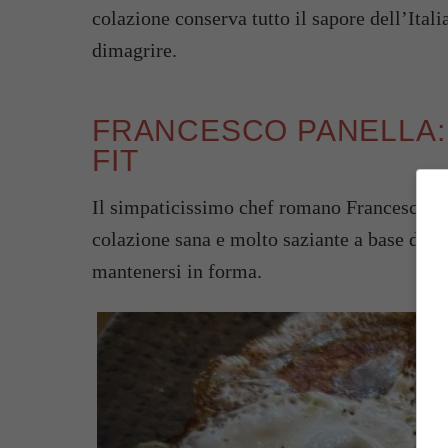
colazione conserva tutto il sapore dell’Ital
dimagrire.
FRANCESCO PANELLA:
FIT
Il simpaticissimo chef romano Francesco Pa
colazione sana e molto saziante a base di pro
mantenersi in forma.