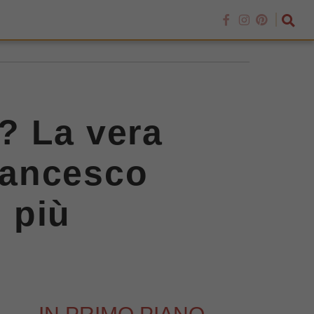
? La vera
Francesco
i più