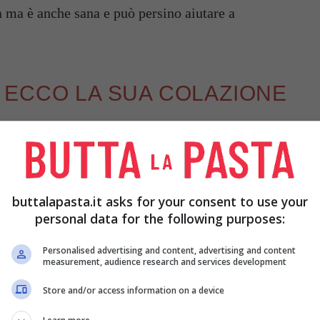
ia ma è anche sana e può persino aiutare a
 ECCO LA SUA COLAZIONE
nella svela che cosa mangia a colazione: una
dotti tipici italiani. Ottima per chi vuole
buttalapasta.it asks for your consent to use your
personal data for the following purposes:
Personalised advertising and content, advertising and content
measurement, audience research and services development
Store and/or access information on a device