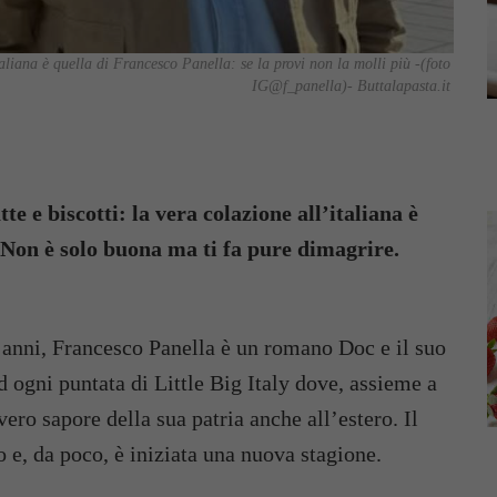
liana è quella di Francesco Panella: se la provi non la molli più -(foto
IG@f_panella)- Buttalapasta.it
te e biscotti: la vera colazione all’italiana è
 Non è solo buona ma ti fa pure dimagrire.
anni, Francesco Panella è un romano Doc e il suo
d ogni puntata di Little Big Italy dove, assieme a
 vero sapore della sua patria anche all’estero. Il
e, da poco, è iniziata una nuova stagione.