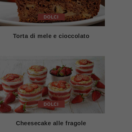
DOLCI
Torta di mele e cioccolato
DOLCI
Cheesecake alle fragole