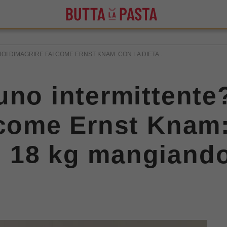
I DIMAGRIRE FAI COME ERNST KNAM: CON LA DIETA...
uno intermittente
 come Ernst Knam:
 18 kg mangiando