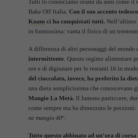
Tutti lo conosciamo orami da anni come il r
Bake Off Italia.
Con il suo accento tedesco
Knam
ci ha conquistati tutti.
Nell’ultimo p
in formissima: vanta il fisico di un trenten
A differenza di altri personaggi del mondo d
intermittente
. Questo regime alimentare p
ore e di digiunare per le restanti 16 in mod
del cioccolato, invece, ha preferito la d
una dieta semplicissima che conoscevano gi
Mangio La Metà.
Il famoso pasticcere, dunq
come sempre ma ha dimezzato le porzioni: 
ne mangio 40
“.
Tutto questo abbinato ad un’ora di corsa 