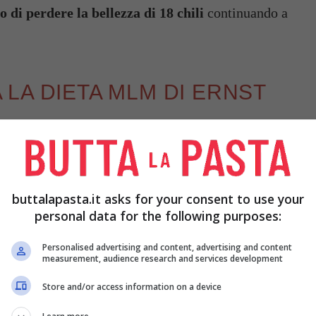
 di perdere la bellezza di 18 chili
continuando a
LA DIETA MLM DI ERNST
gliore è sempre affidarsi ad un nutrizionista o ad
ello spettacolo sono dimagriti con il
digiuno
o 18 chili grazie alla dieta MLM. Vediamo come
buttalapasta.it asks for your consent to use your
personal data for the following purposes:
Personalised advertising and content, advertising and content
measurement, audience research and services development
Store and/or access information on a device