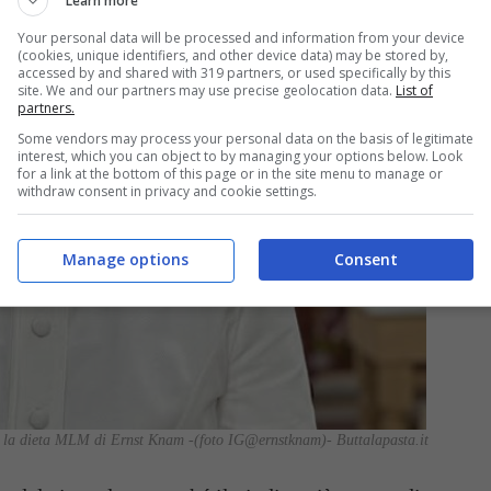
Learn more
Your personal data will be processed and information from your device
(cookies, unique identifiers, and other device data) may be stored by,
accessed by and shared with 319 partners, or used specifically by this
site. We and our partners may use precise geolocation data.
List of
partners.
Some vendors may process your personal data on the basis of legitimate
interest, which you can object to by managing your options below. Look
for a link at the bottom of this page or in the site menu to manage or
withdraw consent in privacy and cookie settings.
Manage options
Consent
 la dieta MLM di Ernst Knam -(foto IG@ernstknam)- Buttalapasta.it