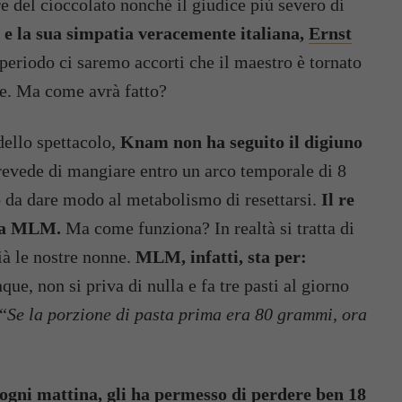
e del cioccolato nonché il giudice più severo di
 e la sua simpatia veracemente italiana,
Ernst
eriodo ci saremo accorti che il maestro è tornato
ne. Ma come avrà fatto?
ello spettacolo,
Knam non ha seguito il digiuno
revede di mangiare entro un arco temporale di 8
o da dare modo al metabolismo di resettarsi.
Il re
ieta MLM.
Ma come funziona? In realtà si tratta di
à le nostre nonne.
MLM, infatti, sta per:
ue, non si priva di nulla e fa tre pasti al giorno
“
Se la porzione di pasta prima era 80 grammi, ora
ogni mattina, gli ha permesso di perdere ben 18