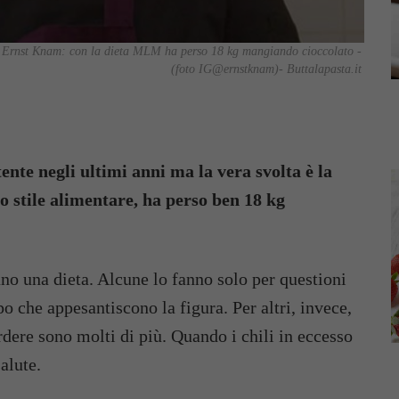
me Ernst Knam: con la dieta MLM ha perso 18 kg mangiando cioccolato -
(foto IG@ernstknam)- Buttalapasta.it
ente negli ultimi anni ma la vera svolta è la
stile alimentare, ha perso ben 18 kg
ano una dieta. Alcune lo fanno solo per questioni
ppo che appesantiscono la figura. Per altri, invece,
erdere sono molti di più. Quando i chili in eccesso
alute.