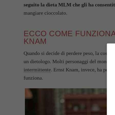
seguito la dieta MLM che gli ha consentito
mangiare cioccolato.
ECCO COME FUNZIONA 
KNAM
Quando si decide di perdere peso, la cosa mi
un dietologo. Molti personaggi del mondo d
intermittente
. Ernst Knam, invece, ha pers
funziona.