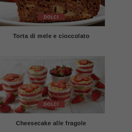
DOLCI
Torta di mele e cioccolato
DOLCI
Cheesecake alle fragole