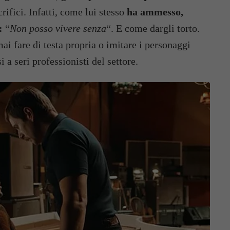
rifici. Infatti, come lui stesso
ha ammesso,
:
“
Non posso vivere senza
“. E come dargli torto.
ai fare di testa propria o imitare i personaggi
 a seri professionisti del settore.