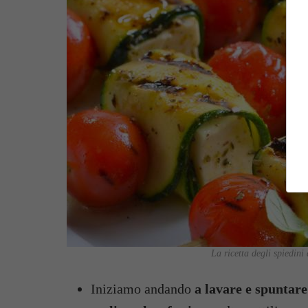
La ricetta degli spiedini 
Iniziamo andando
a lavare e spuntare