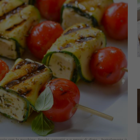
accio con le zucchine: freschi, saporiti e a prova di dieta - buttalapasta.it