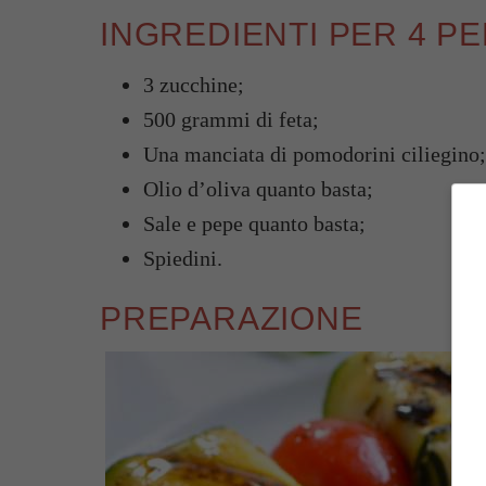
INGREDIENTI PER 4 P
3 zucchine;
500 grammi di feta;
Una manciata di pomodorini ciliegino;
Olio d’oliva quanto basta;
Sale e pepe quanto basta;
Spiedini.
PREPARAZIONE