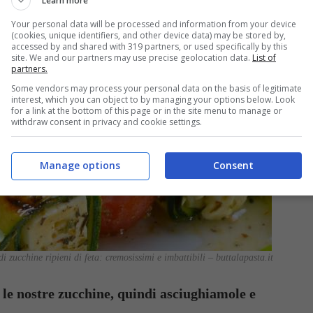
Learn more
Your personal data will be processed and information from your device
(cookies, unique identifiers, and other device data) may be stored by,
accessed by and shared with 319 partners, or used specifically by this
site. We and our partners may use precise geolocation data.
List of
partners.
Some vendors may process your personal data on the basis of legitimate
interest, which you can object to by managing your options below. Look
for a link at the bottom of this page or in the site menu to manage or
withdraw consent in privacy and cookie settings.
Manage options
Consent
di zucchine ripieni di feta: cremosissimi e imbattibili – buttalapasta.it
 le nostre zucchine, quindi asciughiamole e