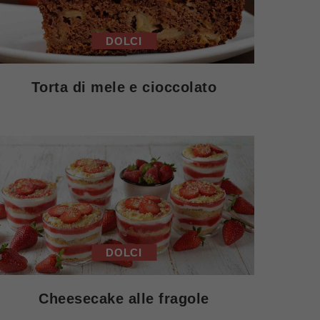
DOLCI
Torta di mele e cioccolato
DOLCI
Cheesecake alle fragole