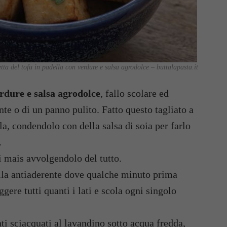
etta del tofu in padella con verdure e salsa agrodolce – buttalapasta.it
erdure e salsa agrodolce
, fallo scolare ed
nte o di un panno pulito. Fatto questo tagliato a
la, condendolo con della salsa di soia per farlo
.
i mais avvolgendolo del tutto.
ella antiaderente dove qualche minuto prima
ggere tutti quanti i lati e scola ogni singolo
nti sciacquati al lavandino sotto acqua fredda,