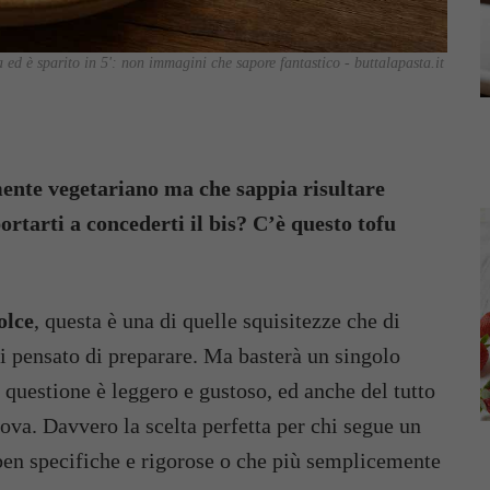
a ed è sparito in 5': non immagini che sapore fantastico - buttalapasta.it
mente vegetariano ma che sappia risultare
tarti a concederti il bis? C’è questo tofu
olce
, questa è una di quelle squisitezze che di
i pensato di preparare. Ma basterà un singolo
n questione è leggero e gustoso, ed anche del tutto
ova. Davvero la scelta perfetta per chi segue un
 ben specifiche e rigorose o che più semplicemente