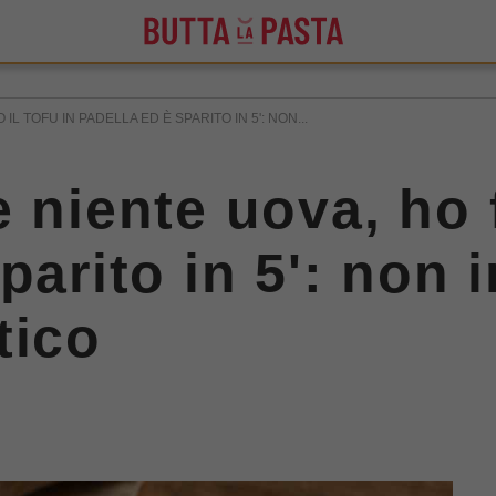
L TOFU IN PADELLA ED È SPARITO IN 5': NON...
 niente uova, ho f
sparito in 5': non
tico