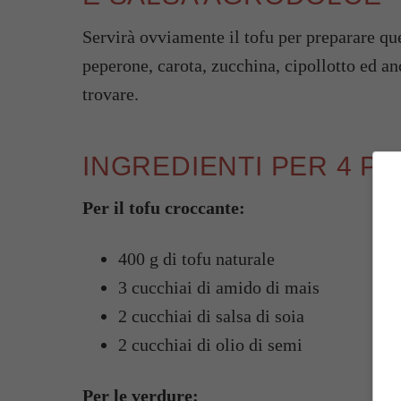
Servirà ovviamente il tofu per preparare qu
peperone, carota, zucchina, cipollotto ed a
trovare.
INGREDIENTI PER 4 P
Per il tofu croccante:
400 g di tofu naturale
3 cucchiai di amido di mais
2 cucchiai di salsa di soia
2 cucchiai di olio di semi
Per le verdure: