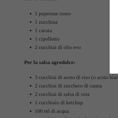
1 peperone rosso
1 zucchina
1 carota
1 cipollotto
2 cucchiai di olio evo
Per la salsa agrodolce:
3 cucchiai di aceto di riso (o aceto bia
2 cucchiai di zucchero di canna
2 cucchiai di salsa di soia
1 cucchiaio di ketchup
100 ml di acqua