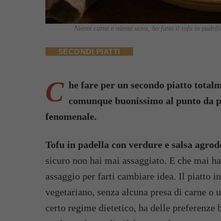
Niente carne e niente uova, ho fatto il tofu in padell
SECONDI PIATTI
C
he fare per un secondo piatto total
comunque buonissimo al punto da por
fenomenale.
Tofu in padella con verdure e salsa agrod
sicuro non hai mai assaggiato. E che mai ha
assaggio per farti cambiare idea. Il piatto i
vegetariano, senza alcuna presa di carne o u
certo regime dietetico, ha delle preferenze