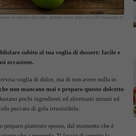
care un dolcetto alle mele: perfetto anche dopo cena (BUttalapasta.it)
disfare subito al tua voglia di dessert: facile e
asi occasione.
ovvisa voglia di dolce, ma di non avere nulla in
 che non mancano mai e preparo questo dolcetto
astano pochi ingredienti ed altrettanti minuti ed
olo peccato di gola irresistibile.
lo preparo piuttosto spesso, dal momento che è
olazione che a merenda. Ti lascio di seguito la