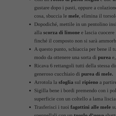
gustare dopo i pasti, oppure a colazion
cosa, sbuccia le
mele
, elimina il torsol
Dopodiché, mettile in un pentolino in
alla
scorza di limone
e lascia cuocere 
finché il composto non si sarà ammorb
A questo punto, schiaccia per bene il tu
modo da ottenere una sorta di
purea
e,
Ricava 6 rettangoli tutti della stessa 
generoso cucchiaio di
purea di mele.
Arrotola la
sfoglia
sul
ripieno
a partir
Sigilla bene i bordi premendo con i polp
superficie con un coltello a lama lisci
Trasferisci i tuoi
fagottini alle mele
su
spennellali con un
tuorlo d’uovo
sbatt