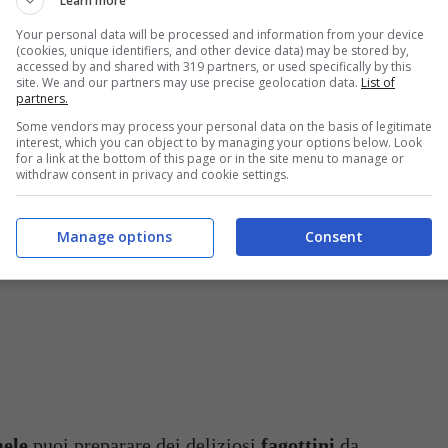
Learn more
fetto da gustare dopo cena: ricetta semplice e veloce (Buttalapasta.it)
Your personal data will be processed and information from your device
(cookies, unique identifiers, and other device data) may be stored by,
accessed by and shared with 319 partners, or used specifically by this
site. We and our partners may use precise geolocation data.
List of
partners.
Some vendors may process your personal data on the basis of legitimate
interest, which you can object to by managing your options below. Look
for a link at the bottom of this page or in the site menu to manage or
withdraw consent in privacy and cookie settings.
Manage options
Consent
ele
puoi preparare dei deliziosi
fagottini
da