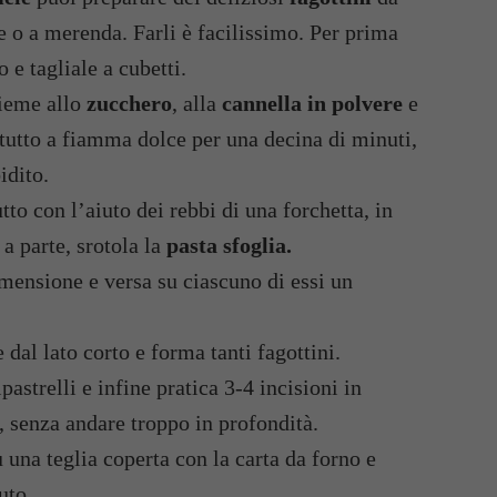
e o a merenda. Farli è facilissimo. Per prima
o e tagliale a cubetti.
sieme allo
zucchero
, alla
cannella in polvere
e
tutto a fiamma dolce per una decina di minuti,
idito.
tto con l’aiuto dei rebbi di una forchetta, in
 a parte, srotola la
pasta sfoglia.
dimensione e versa su ciascuno di essi un
e dal lato corto e forma tanti fagottini.
astrelli e infine pratica 3-4 incisioni in
a, senza andare troppo in profondità.
 una teglia coperta con la carta da forno e
uto.