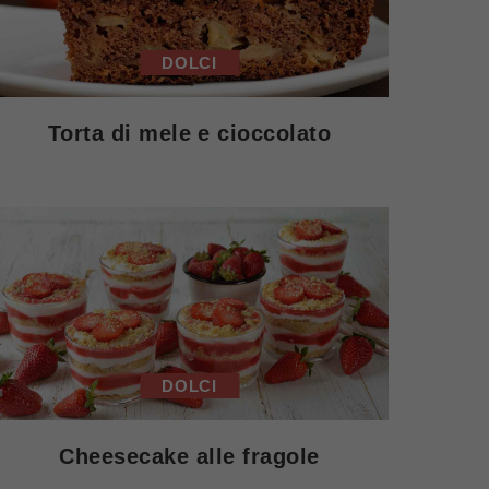
DOLCI
Torta di mele e cioccolato
DOLCI
Cheesecake alle fragole