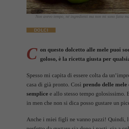
Non avevo tempo, né ingredienti ma non mi sono fatta man
DOLCI
C
on questo dolcetto alle mele puoi sod
goloso, è la ricetta giusta per qualsi
Spesso mi capita di essere colta da un’impr
casa di già pronto. Così
prendo delle mele
semplice
e allo stesso tempo golosissimo. B
in men che non si dica posso gustare un picc
Anche i miei figli ne vanno pazzi! Quindi, 
perfetto da gustare sia dopo i pasti, sia a c