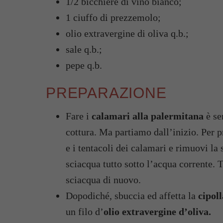
1/2 bicchiere di vino bianco;
1 ciuffo di prezzemolo;
olio extravergine di oliva q.b.;
sale q.b.;
pepe q.b.
PREPARAZIONE
Fare i
calamari alla palermitana
è se
cottura. Ma partiamo dall’inizio. Per pr
e i tentacoli dei calamari e rimuovi la 
sciacqua tutto sotto l’acqua corrente. T
sciacqua di nuovo.
Dopodiché, sbuccia ed affetta la
cipoll
un filo d’
olio extravergine d’oliva.