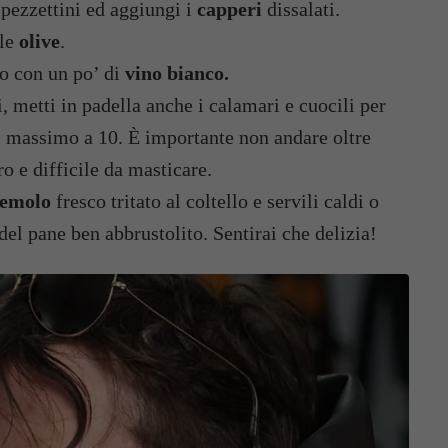
a pezzettini ed aggiungi i
capperi
dissalati.
lle
olive
.
to con un po’ di
vino bianco.
 metti in padella anche i calamari e cuocili per
al massimo a 10. È importante non andare oltre
o e difficile da masticare.
zemolo
fresco tritato al coltello e servili caldi o
 del pane ben abbrustolito. Sentirai che delizia!