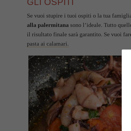
GLI OSPITI
Se vuoi stupire i tuoi ospiti o la tua famigl
alla palermitana
sono l’ideale. Tutto quell
il risultato finale sarà garantito. Se vuoi f
pasta ai calamari.