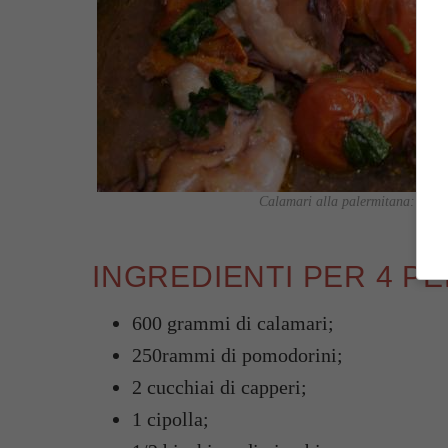
Calamari alla palermitana: ricetta
INGREDIENTI PER 4 P
600 grammi di calamari;
250rammi di pomodorini;
2 cucchiai di capperi;
1 cipolla;