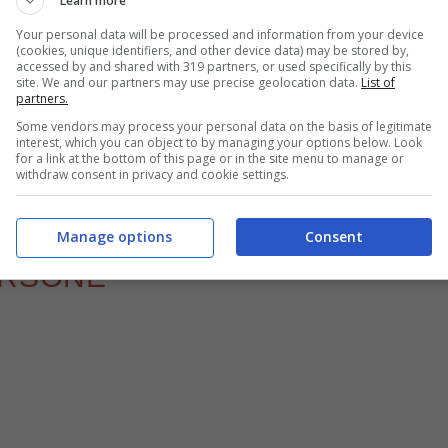
Learn more
Your personal data will be processed and information from your device
(cookies, unique identifiers, and other device data) may be stored by,
accessed by and shared with 319 partners, or used specifically by this
site. We and our partners may use precise geolocation data.
List of
partners.
Some vendors may process your personal data on the basis of legitimate
interest, which you can object to by managing your options below. Look
for a link at the bottom of this page or in the site menu to manage or
withdraw consent in privacy and cookie settings.
 semplice ma sfiziosa, perfetta per stupire gli ospiti (Buttalapasta.it)
Manage options
Consent
ERSONE