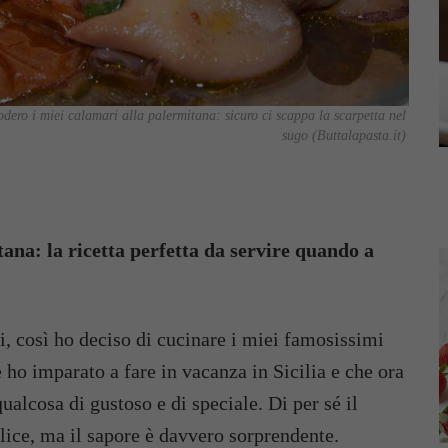
odero i miei calamari alla palermitana: sicuro ci scappa la scarpetta nel
sugo (Buttalapasta.it)
tana: la ricetta perfetta da servire quando a
i, così ho deciso di cucinare i miei famosissimi
 ho imparato a fare in vacanza in Sicilia e che ora
alcosa di gustoso e di speciale. Di per sé il
ice, ma il sapore è davvero sorprendente.