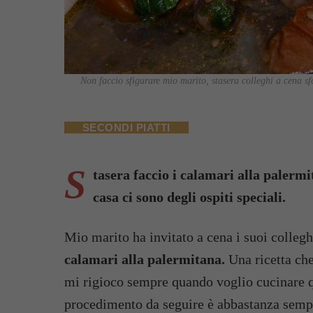
Non faccio sfigurare mio marito, stasera colleghi a cena sf
SECONDI PIATTI
S
tasera faccio i calamari alla palermi
casa ci sono degli ospiti speciali.
Mio marito ha invitato a cena i suoi collegh
calamari alla palermitana.
Una ricetta che
mi rigioco sempre quando voglio cucinare qu
procedimento da seguire è abbastanza sempl