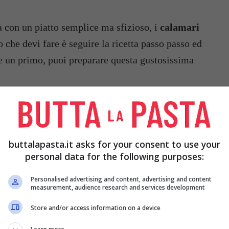
ia con un piatto semplice ma sfizioso, i
calamari
o che devi fare è seguire la ricetta passo passo ed
are un primo, puoi preparare questa gustosissima
buttalapasta.it asks for your consent to use your
personal data for the following purposes:
Personalised advertising and content, advertising and content
measurement, audience research and services development
Store and/or access information on a device