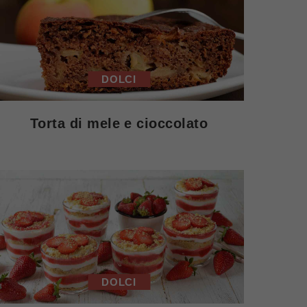
DOLCI
Torta di mele e cioccolato
DOLCI