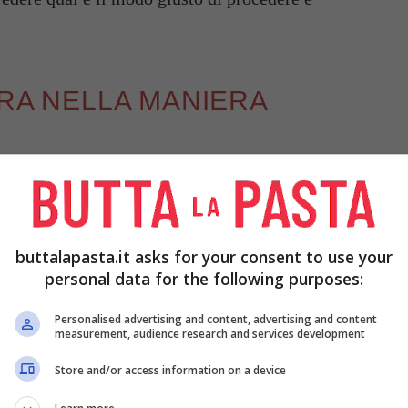
RRA NELLA MANIERA
ella maniera corretta?
Esistono davvero dei
do poi questa viene versata dentro il nostro
e da seguire con grande attenzione
e che
buttalapasta.it asks for your consent to use your
ella birra stessa.
personal data for the following purposes:
e imparare a spillarla correttamente, ma cosa
Personalised advertising and content, advertising and content
measurement, audience research and services development
arla, ma un processo che richiede grande precisione
ne perfetta.
Store and/or access information on a device