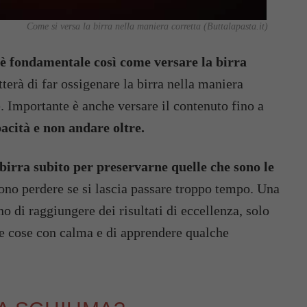
Come si versa la birra nella maniera corretta (Buttalapasta.it)
o è fondamentale così come versare la birra
terà di far ossigenare la birra nella maniera
. Importante è anche versare il contenuto fino a
pacità e non andare oltre.
 birra subito per preservarne quelle che sono le
ono perdere se si lascia passare troppo tempo. Una
no di raggiungere dei risultati di eccellenza, solo
 le cose con calma e di apprendere qualche