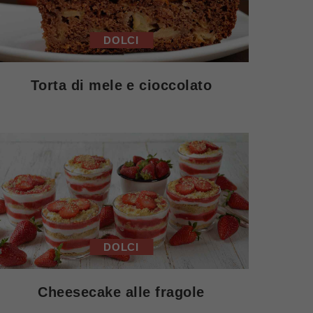
DOLCI
Torta di mele e cioccolato
DOLCI
Cheesecake alle fragole