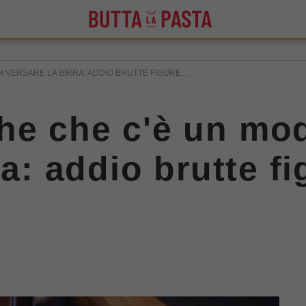
VERSARE LA BIRRA: ADDIO BRUTTE FIGURE,...
e che c'è un mod
ra: addio brutte f