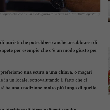
 sapevo che che c'è un modo giusto di versare la birra (Buttalapasta.it)
a di puristi che potrebbero anche arrabbiarsi di
. Sapete per esempio che c’è un modo giusto per
o preferiamo
una scura a una chiara
, o magari
in un locale, sottovalutando il fatto che ci
ltà ha
una tradizione molto più lunga di quello
un bicchiere di birra e diventa molto