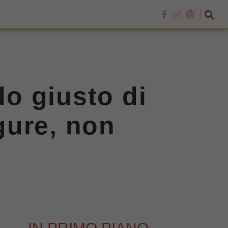
o giusto di
igure, non