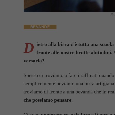
Non
BEVANDE
D
ietro alla birra c’è tutta una scuol
fronte alle nostre brutte abitudini
versarla?
Spesso ci troviamo a fare i raffinati quand
semplicemente beviamo una birra artigianale 
troviamo di fronte a una bevanda che in rea
che possiamo pensare.
Ci sono
numerose cose da fare a fianco a 