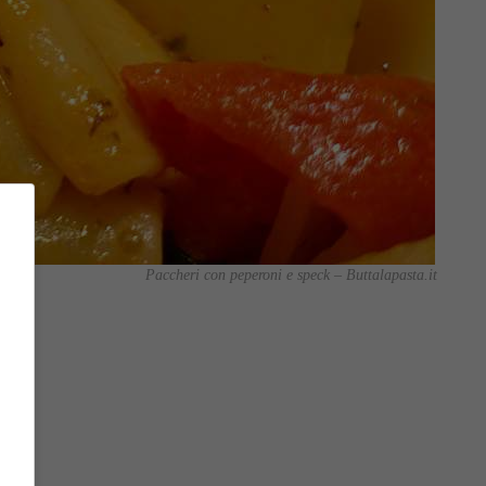
Paccheri con peperoni e speck – Buttalapasta.it