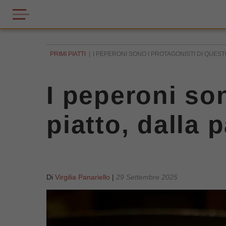
PRIMI PIATTI
I PEPERONI SONO I PROTAGONISTI DI QUESTO 
I peperoni so
piatto, dalla 
Di
Virgilia Panariello
|
29 Settembre 2025