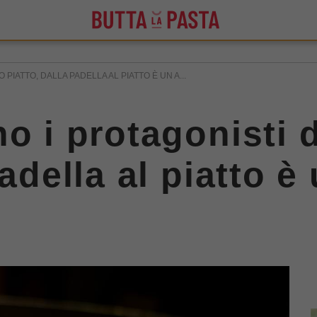
PIATTO, DALLA PADELLA AL PIATTO È UN A...
no i protagonisti 
padella al piatto è