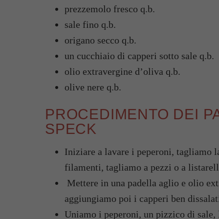
prezzemolo fresco q.b.
sale fino q.b.
origano secco q.b.
un cucchiaio di capperi sotto sale q.b.
olio extravergine d’oliva q.b.
olive nere q.b.
PROCEDIMENTO DEI P
SPECK
Iniziare a lavare i peperoni, tagliamo 
filamenti, tagliamo a pezzi o a listarell
Mettere in una padella aglio e olio ext
aggiungiamo poi i capperi ben dissalati
Uniamo i peperoni, un pizzico di sale,