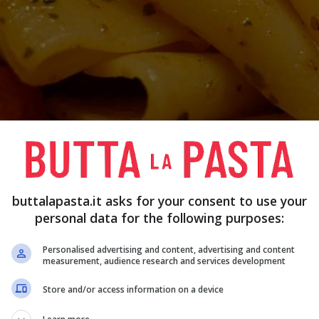
buttalapasta.it asks for your consent to use your
personal data for the following purposes:
di pasta, lo sai che puoi optare per delle varianti
piatto? Se vuoi un piatto piccante aggiungi del
Personalised advertising and content, advertising and content
measurement, audience research and services development
egetariana puoi eliminare lo speck, ma puoi
ccia il grembiule e mettiti all’opera.
Store and/or access information on a device