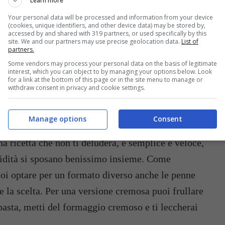
Learn more
Your personal data will be processed and information from your device
(cookies, unique identifiers, and other device data) may be stored by,
accessed by and shared with 319 partners, or used specifically by this
site. We and our partners may use precise geolocation data.
List of
va, questa è una vera bomba in 10
partners.
Some vendors may process your personal data on the basis of legitimate
interest, which you can object to by managing your options below. Look
for a link at the bottom of this page or in the site menu to manage or
withdraw consent in privacy and cookie settings.
ONI E SPECK: LA COMBO
ELUDERÀ NESSUNO
Manage options
Consent
na ricetta che non ti deluderà, è semplice e veloce,
pidità si sposano benissimo insieme. Come
uoi optare per un formato diverso anche le penne
te la scelta. Per una versione cremosa puoi frullare
pasta, metti del formaggio cremoso e ti leccherai