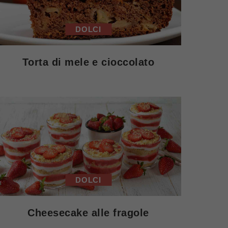
DOLCI
Torta di mele e cioccolato
DOLCI
Cheesecake alle fragole