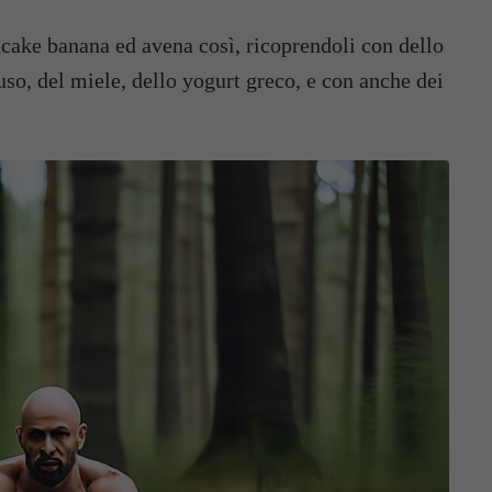
ncake banana ed avena così, ricoprendoli con dello
uso, del miele, dello yogurt greco, e con anche dei