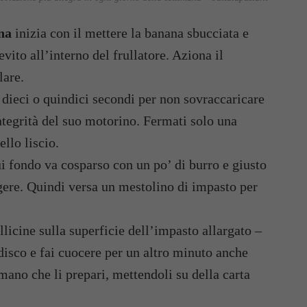
na
inizia con il mettere la banana sbucciata e
ievito all’interno del frullatore. Aziona il
lare.
dieci o quindici secondi per non sovraccaricare
ntegrità del suo motorino. Fermati solo una
llo liscio.
ui fondo va cosparso con un po’ di burro e giusto
ggere. Quindi versa un mestolino di impasto per
licine sulla superficie dell’impasto allargato –
 disco e fai cuocere per un altro minuto anche
mano che li prepari, mettendoli su della carta