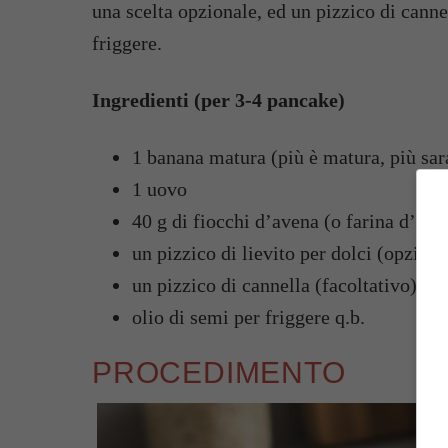
una scelta opzionale, ed un pizzico di cannel
friggere.
Ingredienti (per 3-4 pancake)
1 banana matura (più è matura, più sar
1 uovo
40 g di fiocchi d’avena (o farina d’ave
un pizzico di lievito per dolci (opzional
un pizzico di cannella (facoltativo)
olio di semi per friggere q.b.
PROCEDIMENTO