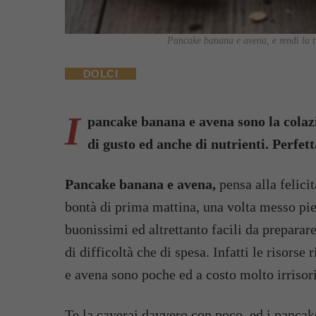
Pancake banana e avena, e rendi la tu
DOLCI
I
pancake banana e avena sono la colazi
di gusto ed anche di nutrienti. Perfet
Pancake banana e avena,
pensa alla felicit
bontà di prima mattina, una volta messo pi
buonissimi ed altrettanto facili da preparar
di difficoltà che di spesa. Infatti le risors
e avena sono poche ed a costo molto irrisor
Te la caverai davvero con poco, ed i panca