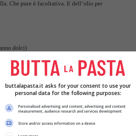
la. Che pure è facoltativa. E dell’olio per
anno dolci)
na)
e, per farli più alti)
buttalapasta.it asks for your consent to use your
personal data for the following purposes:
Personalised advertising and content, advertising and content
measurement, audience research and services development
Store and/or access information on a device