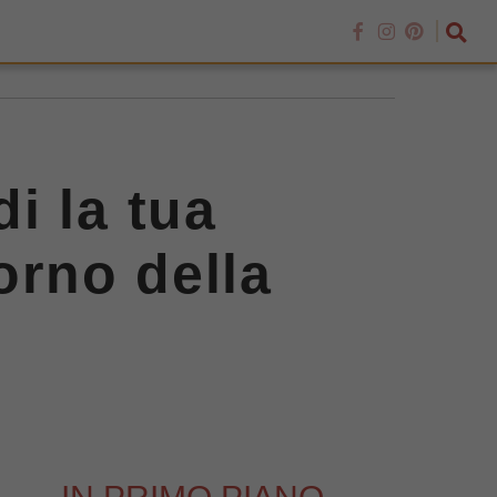
i la tua
orno della