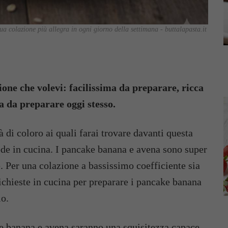
a colazione più allegra in ogni giorno della settimana - buttalapasta.it
one che volevi: facilissima da preparare, ricca
ta da preparare oggi stesso.
à di coloro ai quali farai trovare davanti questa
ede in cucina. I pancake banana e avena sono super
e. Per una colazione a bassissimo coefficiente sia
e richieste in cucina per preparare i pancake banana
io.
ke banana e avena saranno una squisitezza capace