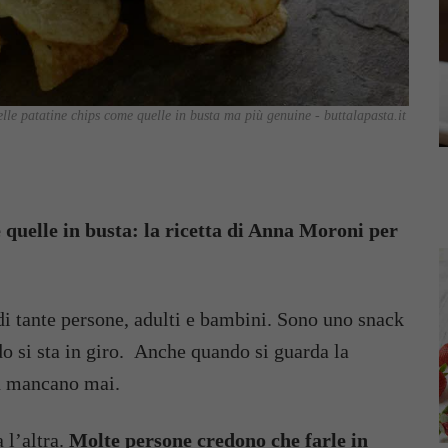
lle patatine chips come quelle in busta ma più genuine - buttalapasta.it
e quelle in busta: la ricetta di Anna Moroni per
di tante persone, adulti e bambini. Sono uno snack
do si sta in giro. Anche quando si guarda la
on mancano mai.
 l’altra.
Molte persone credono che farle in