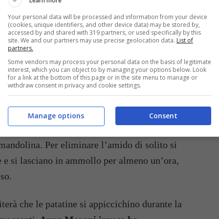
Learn more
Your personal data will be processed and information from your device
(cookies, unique identifiers, and other device data) may be stored by,
accessed by and shared with 319 partners, or used specifically by this
site. We and our partners may use precise geolocation data.
List of
partners.
Some vendors may process your personal data on the basis of legitimate
interest, which you can object to by managing your options below. Look
for a link at the bottom of this page or in the site menu to manage or
withdraw consent in privacy and cookie settings.
ti patatine chips fritte (Instagram @annamoronireal) – buttalapasta.it
fritte perfette arrivano da Anna Moroni che ha
Manage options
Consent
 occorrerà prendere delle patate e, senza togliere
 mandolina. Per eliminare l’amido di solito si
te e si lasciano in ammollo per almeno un’ora,
so.
terà che le patatine si appiccichino durante la