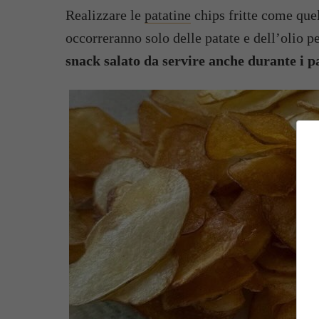
Realizzare le
patatine
chips fritte come quel
occorreranno solo delle patate e dell’olio p
snack salato da servire anche durante i 