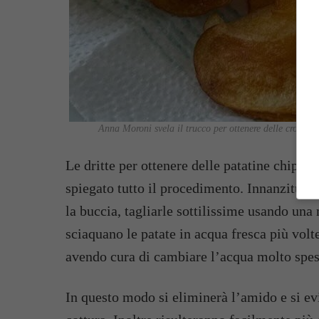
Anna Moroni svela il trucco per ottenere delle croccan
Le dritte per ottenere delle patatine chips 
spiegato tutto il procedimento. Innanzitutto
la buccia, tagliarle sottilissime usando una
sciaquano le patate in acqua fresca più vol
avendo cura di cambiare l’acqua molto spes
In questo modo si eliminerà l’amido e si evi