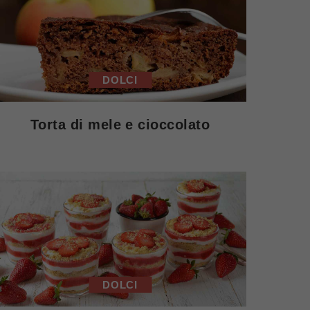
DOLCI
Torta di mele e cioccolato
DOLCI