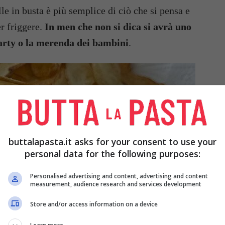
le in busta è più semplice di ciò che si pensa e
er friggere.
In men che non si dica si avrà uno
party o la merenda dei bambini
.
buttalapasta.it asks for your consent to use your
personal data for the following purposes:
Personalised advertising and content, advertising and content
measurement, audience research and services development
Store and/or access information on a device