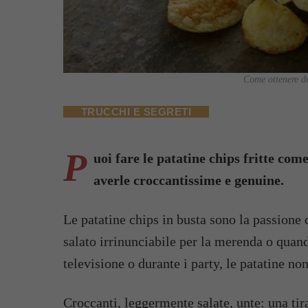
Come ottenere de
TRUCCHI E SEGRETI
P
uoi fare le patatine chips fritte com
averle croccantissime e genuine.
Le patatine chips in busta sono la passione 
salato irrinunciabile per la merenda o quan
televisione o durante i party, le patatine n
Croccanti, leggermente salate, unte: una tira