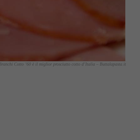
Branchi Cotto ’60 è il miglior prosciutto cotto d’Italia – Buttalapasta.it