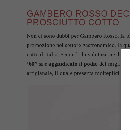
GAMBERO ROSSO DECR
PROSCIUTTO COTTO
Non ci sono dubbi per Gambero Rosso, la pi
promozione nel settore gastronomico, la qua
cotto d’Italia. Secondo la valutazione del 
’60” si è aggiudicato il podio
del miglior pr
artigianale, il quale presenta molteplici cara