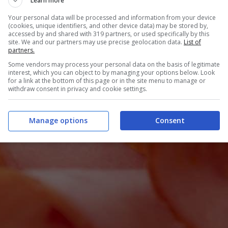
Learn more
Your personal data will be processed and information from your device
(cookies, unique identifiers, and other device data) may be stored by,
accessed by and shared with 319 partners, or used specifically by this
site. We and our partners may use precise geolocation data.
List of
partners.
Some vendors may process your personal data on the basis of legitimate
interest, which you can object to by managing your options below. Look
for a link at the bottom of this page or in the site menu to manage or
withdraw consent in privacy and cookie settings.
Manage options
Consent