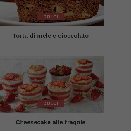
DOLCI
Torta di mele e cioccolato
DOLCI
Cheesecake alle fragole