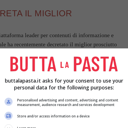
ETA IL MIGLIOR
attaforma leader per contenuti di informazione e
le ha recentemente decretato il miglior prosciutto
team di esperti di Gambero Rosso,
Branchi “Cotto
osciutto cotto. Si tratta di un prodotto
tteristiche di elevata qualità.
buttalapasta.it asks for your consent to use your
personal data for the following purposes:
Personalised advertising and content, advertising and content
measurement, audience research and services development
Store and/or access information on a device