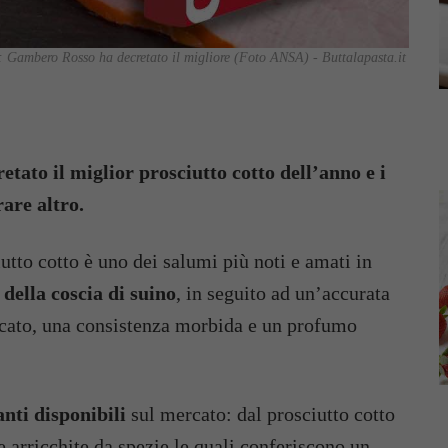
o: Gambero Rosso ha decretato il migliore (Foto ANSA) - Buttalapasta.it
ato il miglior prosciutto cotto dell’anno e i
are altro.
iutto cotto è uno dei salumi più noti e amati in
 della coscia di suino
, in seguito ad un’accurata
licato, una consistenza morbida e un profumo
anti disponibili
sul mercato: dal prosciutto cotto
e arricchite da spezie le quali conferiscono un