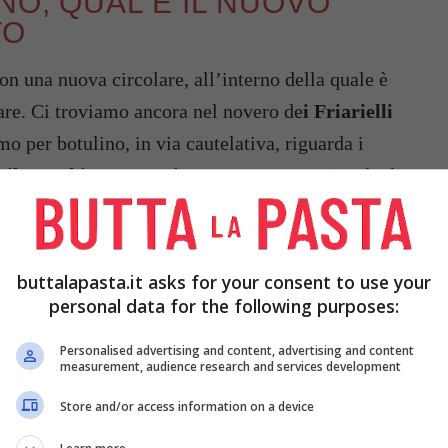
NO, QUAL È IL NUOVO
TO
con una nuova circolare, all’interno della quale è
are. Ci troviamo ancora nel novero de
i Friarielli
mo per botulino, in via cautelativa, riguarda i
e
il marchio Terra Mia
. In questo caso si parla di
enza degli altri quattro lotti.
a diversa e la cui contaminazione era stata invece
buttalapasta.it asks for your consent to use your
 sede dell’ISS, l’Istituto Superiore di Sanità, su
personal data for the following purposes:
allarme botulino. L’avere mangiato alimenti
Personalised advertising and content, advertising and content
 di una 45enne e di un 52enne.
measurement, audience research and services development
Store and/or access information on a device