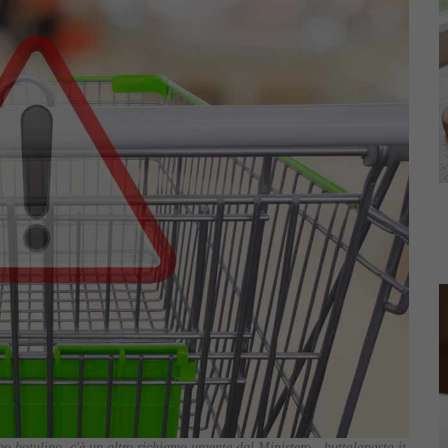
o botulino, c'è un altro richiamo urgente dal Ministero - buttalapasta.it