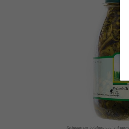
Richiamo per botulino, qual è il nuov