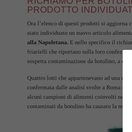
RICHIAMO PER BOTULI
PRODOTTO INDIVIDUA
Ora l’elenco di questi prodotti si aggiorna 
stato individuato un nuovo articolo aliment
alla Napoletana.
E nello specifico il richia
friarielli che riportano sulla loro confezion
sospetta contaminazione da botulino, a differ
Quattro lotti che appartenevano ad una marc
confermata dalle analisi svolte a Roma nella
alcuni campioni di alimenti coinvolti nell’
contaminati da botulino ha causato la morte