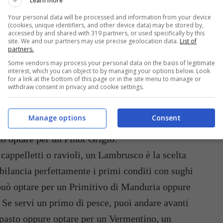
Learn more
Your personal data will be processed and information from your device
tale: i migliori vini da abbinare a ciascuna portata (Buttalapasta.it)
(cookies, unique identifiers, and other device data) may be stored by,
accessed by and shared with 319 partners, or used specifically by this
site. We and our partners may use precise geolocation data.
List of
re è sempre una buona bottiglia di bollicine. Un
partners.
le per un aperitivo fresco e raffinato, poiché
Some vendors may process your personal data on the basis of legitimate
interest, which you can object to by managing your options below. Look
tirlo. Si abbina bene agli antipasti freddi,
for a link at the bottom of this page or in the site menu to manage or
withdraw consent in privacy and cookie settings.
 con salmone affumicato, vol-au-vent e
da alternativa potrebbe essere uno Chardonnay,
Manage options
Consent
i abbina a salumi, formaggi, crostini ed anche
uò optare per un Pinot Grigio.
, cappelletti o ravioli, un Lambrusco è la scelta
 bilancia perfettamente i primi conditi con sughi
i può optare per un Primitivo di Manduria oppure
. Se servi un primo di pesce, puoi andare avanti
tipasto oppure optare per un Vermentino, un