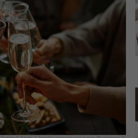
r il menu di Natale: la bottiglia giusta per ogni portata (Buttalapasta.it)