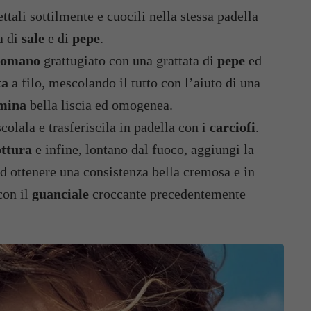
fettali sottilmente e cuocili nella stessa padella
a di
sale
e di
pepe
.
romano
grattugiato con una grattata di
pepe
ed
ta
a filo, mescolando il tutto con l’aiuto di una
mina
bella liscia ed omogenea.
colala e trasferiscila in padella con i
carciofi
.
ottura
e infine, lontano dal fuoco, aggiungi la
ad ottenere una consistenza bella cremosa e in
con il
guanciale
croccante precedentemente