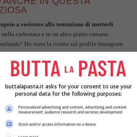
TO ANCHE IN QUESTA
ZIOSA
prio a resistere alla tentazione di metterli
e nella carbonara e in un altro piatto romano
parlando? Ho visto la ricetta sul profilo Instagram
to innamorata.
buttalapasta.it asks for your consent to use your
personal data for the following purposes:
Personalised advertising and content, advertising and content
measurement, audience research and services development
Store and/or access information on a device