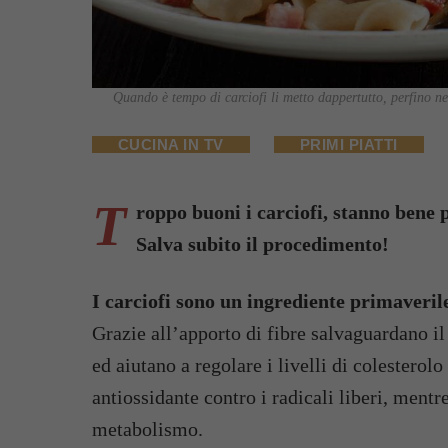
Quando è tempo di carciofi li metto dappertutto, perfino nel
CUCINA IN TV
PRIMI PIATTI
T
roppo buoni i carciofi, stanno bene p
Salva subito il procedimento!
I carciofi sono un ingrediente primaverile
Grazie all’apporto di fibre salvaguardano il
ed aiutano a regolare i livelli di colesterol
antiossidante contro i radicali liberi, ment
metabolismo.