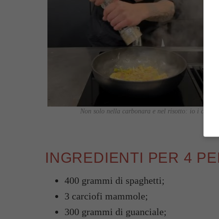
Non solo nella carbonara e nel risotto: io i carci
INGREDIENTI PER 4 P
400 grammi di spaghetti;
3 carciofi mammole;
300 grammi di guanciale;