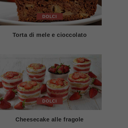
DOLCI
Torta di mele e cioccolato
DOLCI
Cheesecake alle fragole