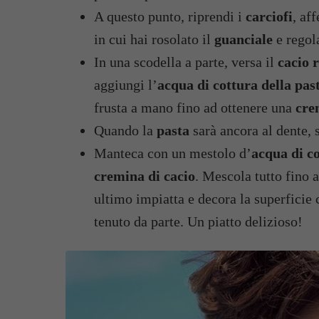
A questo punto, riprendi i
carciofi
, af
in cui hai rosolato il
guanciale
e regol
In una scodella a parte, versa il
cacio 
aggiungi l’
acqua di cottura della pas
frusta a mano fino ad ottenere una
cre
Quando la
pasta
sarà ancora al dente, s
Manteca con un mestolo d’
acqua di c
cremina di cacio
. Mescola tutto fino 
ultimo impiatta e decora la superficie 
tenuto da parte. Un piatto delizioso!