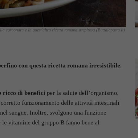
la carbonara e in quest'altra ricetta romana strepitosa (Buttalapasta.it)
erfino con questa ricetta romana irresistibile.
 ricco di benefici
per la salute dell’organismo.
 corretto funzionamento delle attività intestinali
o nel sangue. Inoltre, svolgono una funzione
re le vitamine del gruppo B fanno bene al