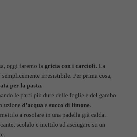
esa, oggi faremo la
gricia con i carciofi
. La
è semplicemente irresistibile. Per prima cosa,
ata per la pasta.
ando le parti più dure delle foglie e del gambo
soluzione
d’acqua
e
succo di limone
.
 mettilo a rosolare in una padella già calda.
cante, scolalo e mettilo ad asciugare su un
te.