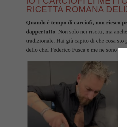
IO I CARCIOFI LI MET
RICETTA ROMANA DELI
Quando è tempo di carciofi, non riesco pro
dappertutto
. Non solo nei risotti, ma anch
tradizionale. Hai già capito di che cosa sto 
dello chef
Federico Fusca
e me ne sono subi