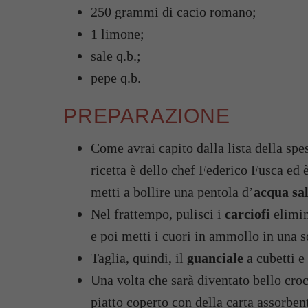
250 grammi di cacio romano;
1 limone;
sale q.b.;
pepe q.b.
PREPARAZIONE
Come avrai capito dalla lista della sp
ricetta è dello chef Federico Fusca ed 
metti a bollire una pentola d’
acqua sal
Nel frattempo, pulisci i
carciofi
elimin
e poi metti i cuori in ammollo in una 
Taglia, quindi, il
guanciale
a cubetti e
Una volta che sarà diventato bello croc
piatto coperto con della carta assorben