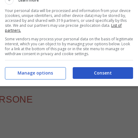
Learn more
Your personal data will be processed and information from your device
(cookies, unique identifiers, and other device data) may be stored by,
accessed by and shared with 319 partners, or used specifically by this
site. We and our partners may use precise geolocation data.
List of
partners.
Some vendors may process your personal data on the basis of legitimate
interest, which you can object to by managing your options below. Look
for a link at the bottom of this page or in the site menu to manage or
withdraw consent in privacy and cookie settings.
ofi li metto anche in questa ricetta romana deliziosa (Fonte: Instagram
Manage options
Consent
@federicofusca – Buttalapasta.it)
ERSONE