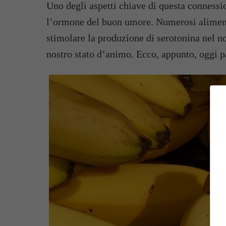
Uno degli aspetti chiave di questa conness
l’ormone del buon umore. Numerosi alimenti
stimolare la produzione di serotonina nel no
nostro stato d’animo. Ecco, appunto, oggi p