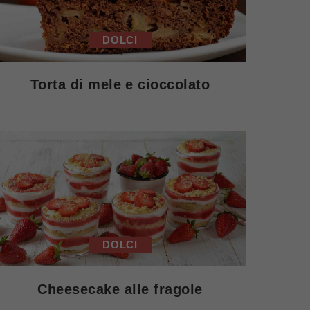
DOLCI
Torta di mele e cioccolato
DOLCI
Cheesecake alle fragole