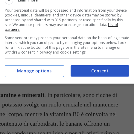
Learn more
Your personal data will be processed and information from your device
(cookies, unique identifiers, and other device data) may be stored by,
accessed by and shared with 319 partners, or used specifically by this
site. We and our partners may use precise geolocation data.
List of
partners.
Some vendors may process your personal data on the basis of legitimate
interest, which you can object to by managing your options below. Look
for a link at the bottom of this page or in the site menu to manage or
withdraw consent in privacy and cookie settings.
Manage options
Consent
Le banane migliorano il buon umore – (buttalapasta.it)
itamine e minerali
. In particolare, sono ricche di
l potassio svolge un ruolo cruciale nel mantenere
 nel corpo, mentre la vitamina B6 è coinvolta nel
contenuto di carboidrati, le banane offrono un
o le rende una scelta ideale per gli atleti prima o