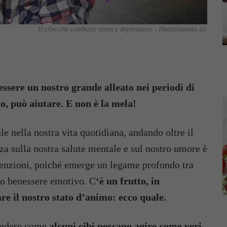
Il cibo che combatte stress e depressione - (buttalapasta.it)
ssere un nostro grande alleato nei periodi di
no, può aiutare. E non è la mela!
le nella nostra vita quotidiana, andando oltre il
za sulla nostra salute mentale e sul nostro umore è
tenzioni, poiché emerge un legame profondo tra
tro benessere emotivo. C
‘è un frutto, in
are il nostro stato d’animo: ecco quale.
endere come
alcuni cibi possano agire come veri