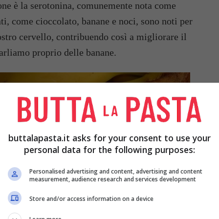
ione è la serotonina, comunemente nota come
, come cioccolato, banane e noci, sono noti per
stro cervello, contribuendo così a migliorare il
arliamo proprio delle banane.
buttalapasta.it asks for your consent to use your
personal data for the following purposes:
Personalised advertising and content, advertising and content
measurement, audience research and services development
Store and/or access information on a device