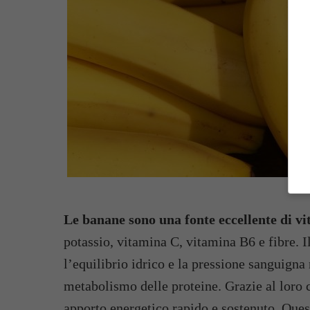
Le banane sono una fonte eccellente di v
potassio, vitamina C, vitamina B6 e fibre. I
l’equilibrio idrico e la pressione sanguigna
metabolismo delle proteine. Grazie al loro 
apporto energetico rapido e sostenuto. Quest