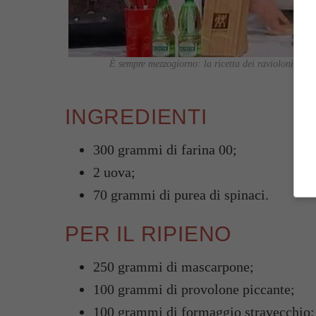
È sempre mezzogiorno: la ricetta dei ravioloni verd
INGREDIENTI
300 grammi di farina 00;
2 uova;
70 grammi di purea di spinaci.
PER IL RIPIENO
250 grammi di mascarpone;
100 grammi di provolone piccante;
100 grammi di formaggio stravecchio;