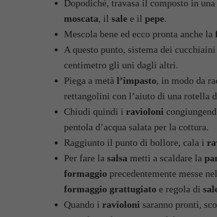
Dopodiché, travasa il composto in una 
moscata
, il
sale
e il
pepe
.
Mescola bene ed ecco pronta anche la
A questo punto, sistema dei cucchiaini
centimetro gli uni dagli altri.
Piega a metà
l’impasto
, in modo da ra
rettangolini con l’aiuto di una rotella d
Chiudi quindi i
ravioloni
congiungendo 
pentola d’acqua salata per la cottura.
Raggiunto il punto di bollore, cala i
ra
Per fare la
salsa
metti a scaldare la
pa
formaggio
precedentemente messe nel m
formaggio grattugiato
e regola di
sal
Quando i
ravioloni
saranno pronti, scol