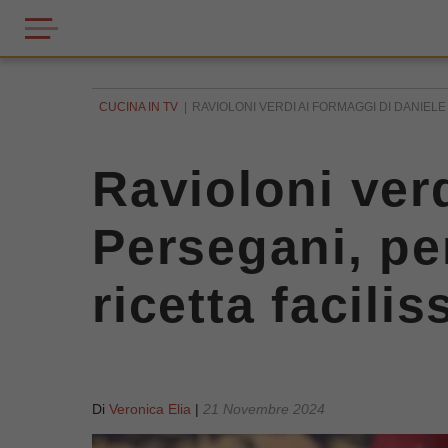
CUCINA IN TV
RAVIOLONI VERDI AI FORMAGGI DI DANIELE 
Ravioloni verd
Persegani, per
ricetta facili
Di
Veronica Elia
|
21 Novembre 2024