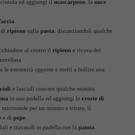
ciotola ed aggiungi il
mascarpone
, la
noce
farcia
.
 di
ripieno
sulla
pasta
, distanziandoli qualche
cchiudere al centro il
ripieno
e ricava dei
entellata.
le estremità opposte e metti a bollire una
violi
e lasciali cuocere qualche minuto.
nna
in una padella ed aggiungi le
croste di
icroonde per un minuto e tritate, il
e
e di
pepe
.
ali e travasali in padella con la
panna
.