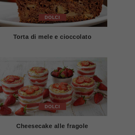
DOLCI
Torta di mele e cioccolato
DOLCI
Cheesecake alle fragole