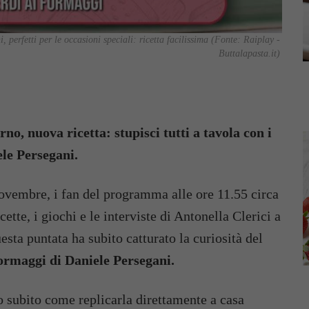
 perfetti per le occasioni speciali: ricetta facilissima (Fonte: Raiplay -
Buttalapasta.it)
o, nuova ricetta: stupisci tutti a tavola con i
ele Persegani.
vembre, i fan del programma alle ore 11.55 circa
cette, i giochi e le interviste di Antonella Clerici a
sta puntata ha subito catturato la curiosità del
 formaggi di Daniele Persegani.
subito come replicarla direttamente a casa