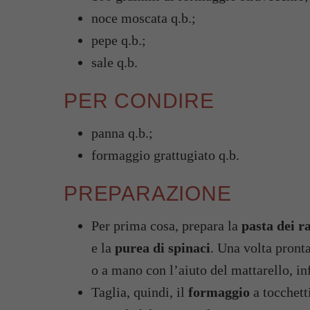
noce moscata q.b.;
pepe q.b.;
sale q.b.
PER CONDIRE
panna q.b.;
formaggio grattugiato q.b.
PREPARAZIONE
Per prima cosa, prepara la
pasta dei r
e la
purea di spinaci
. Una volta pronta
o a mano con l’aiuto del mattarello, i
Taglia, quindi, il
formaggio
a tocchetti