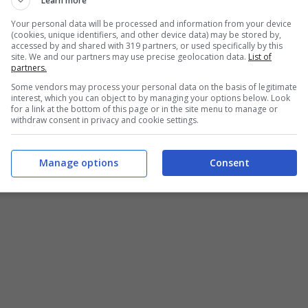
Learn more
Your personal data will be processed and information from your device
(cookies, unique identifiers, and other device data) may be stored by,
accessed by and shared with 319 partners, or used specifically by this
site. We and our partners may use precise geolocation data.
List of
i ai formaggi di Daniele Persegani (Fonte: Raiplay – Buttalapasta.it)
partners.
Some vendors may process your personal data on the basis of legitimate
interest, which you can object to by managing your options below. Look
for a link at the bottom of this page or in the site menu to manage or
withdraw consent in privacy and cookie settings.
Manage options
Consent