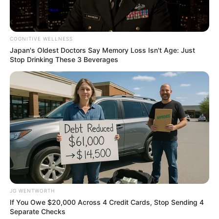
Gestione preferenze cookie