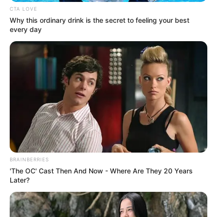
100 g di spinaci crudi
10 foglie di lattughino
3 foglie di lattuga iceberg
150 g di pomodori rossi
2 pomodori secchi sott’olio
1 barattolo di piselli
1 costa di sedano
150 g di tacchino affettato magro
noci sgusciate q.b.
mandorle sgusciate q.b.
olio extra vergine di oliva q.b.
sale fino q.b.
origano q.b.