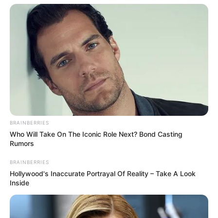
mettiamo in ciotola, uniamo il lattughino, spinaci
e iceberg, conviene tagliare a listarelle. Uniamo i
pomodori secchi, i piselli, il tacchino a pezzi,
condiamo con olio extra vergine di oliva, origano
e sale, mescoliamo ed infine aggiungiamo
mandorle e noci sgusciate tritate. Copriamo la
ciotola con la pellicola per alimenti e lasciamo in
frigo fino a quando non dobbiamo servirla, si
consiglia di aggiungere il succo di limone poco
prima di servire e mescolare un po’.
Buon Appetito!