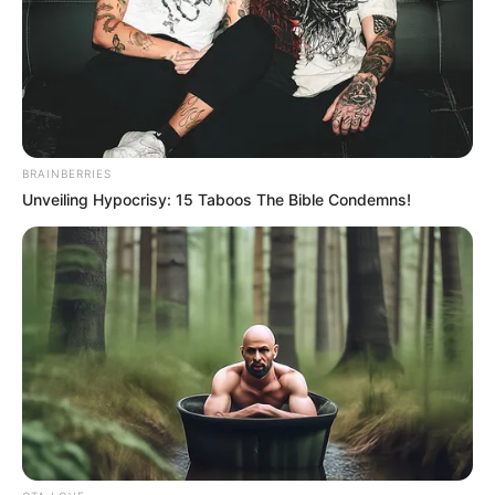
Pronti per una nuova ricetta? Oggi ti voglio
proporre l’inalata di spinaci con pomodori e altri
ingredienti nulla di calorico, ma solo ingredienti
leggeri, freschi e devono essere di qualità. Capita
spesso che per impegni vari trascorro diverse ore
fuori casa e non sempre riesco a preparare la
cena, ripiego su pizze, panini, ma a lungo andare
non va bene.