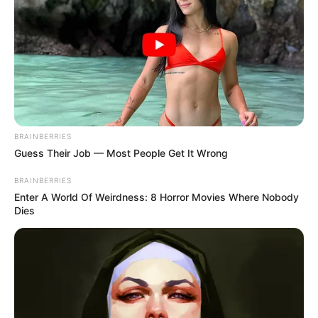
succo di un limone grande
PROCEDIMENTO DELL’INSALATA
DI SPINACI, LATTUGA E
POMODORI
Per la preparazione di questa insalata iniziamo a
far sgocciolare bene i pomodori dal loro olio, poi
laviamo il lattughino, le foglie di spinaci, la
lattuga iceberg, sedano e pomodori, tamponiamo
con carta assorbente da cucina.