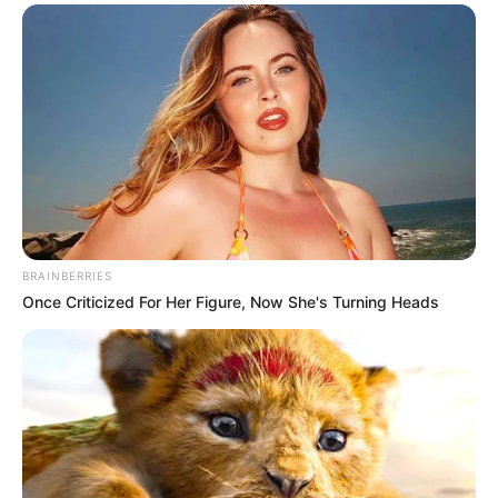
buttalapasta.it asks for your consent to
use your personal data for the following
purposes:
Personalised advertising and content, advertising and
content measurement, audience research and
services development
Store and/or access information on a device
Learn more