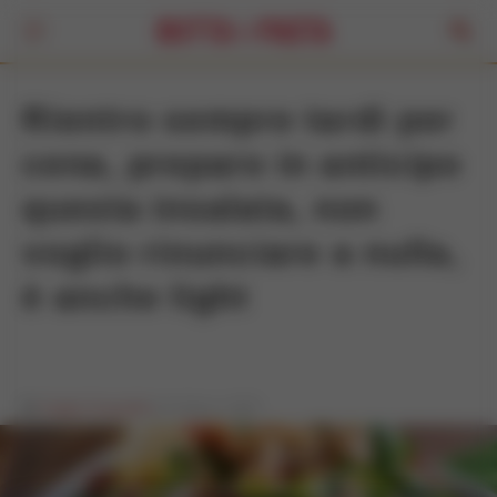
Rientro sempre tardi per
cena, preparo in anticipo
questa insalata, non
voglio rinunciare a nulla,
è anche light
Di
Virgilia Panariello
|
14 Marzo 2025