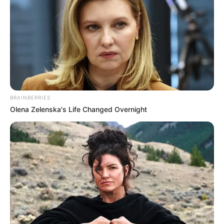
Insalata di spinaci e pomodori Buttalapasta.it